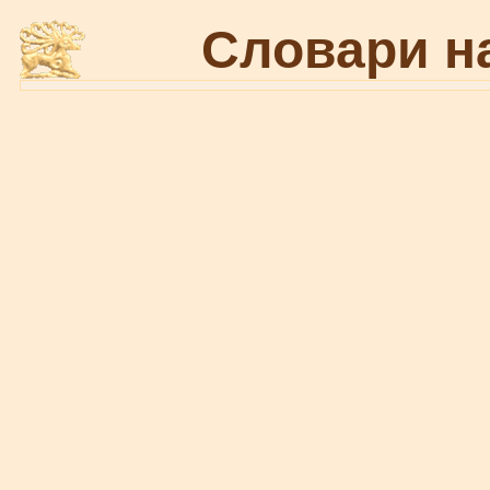
Словари н