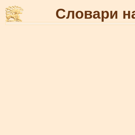
Словари н