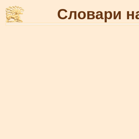
Словари н