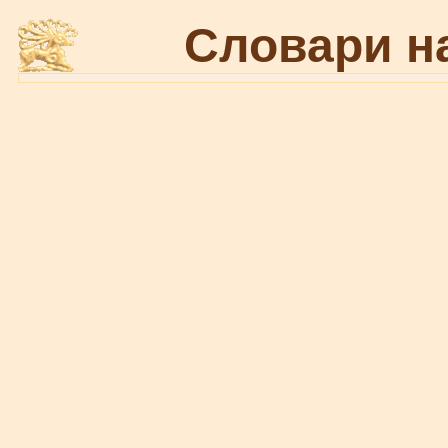
Словари н