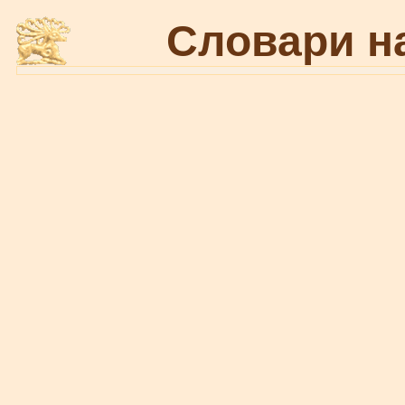
Словари н