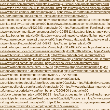
was=103e86ecc5c4
https://experiment.com/users/ttrumptaylor00
https://www.codeme
s://dashburst.com/trumptaylor00
https://www.mycustomer.com/profile/trumptaylor00
s://www.fdb.cz//clen/192460-trumptaylor00.html
https://www.gameskinny.com/gs/tru
s://www.rankia.com/usuarios/trumptaylor00
https://www.warriorforum.com/member.
126399&tab=aboutme&simple=1
https://replit.com/@trumptaylor00
s://projectnursery.com/author/trumptaylor00/
https://decide.pamplona.es/profiles/tru
s://gitlab.mpi-sws.org/trumptaylor00
https://www.chessgames.com/perl/chessuser?
s://pinshape.com/users/1929283-trumptaylor00
https://omastadi.hel.fi/profiles/trum
ps://www.pokecommunity.com/member.php?u=1045811
https://participez.nancy.fr/pr
s://gitlab.bsc.es/trumptaylor00
https://www.accountingweb.co.uk/profile/trumptaylor
://www.lawrence.com/users/trumptaylor00/
https://www.databazeknih.cz/uzivatele/
s://www.lexaloffle.com/bbs/?uid=64972
https://suzuri.jp/trumptaylor00
ps://zeldadungeon.net/forum/members/trumptaylor00.94949/#about
https://leetcode
ps://hardwarecanucks.com/forum/members/trumptaylor00.33892/#about
https://read
s://www.bitsdujour.com/profiles/q073Ti
https://www.pubpub.org/user/trump-taylor
s://blip.fm/profile/trumptaylor00/playlist
https://www.digi.com/support/forum/user/tru
s://www.stageit.com/trumptaylor00
https://opencollective.com/trumptaylor00
ps://www.wonderzine.com/users/1525753
https://www.graphis.com/bio/trump-taylor/
s://theoryandpractice.ru/users/trumptaylor00100
https://www.blendernation.com/aut
ps://www.ngemu.com/members/trumptaylor00.722296/#about
s://participation.lillemetropole.fr/profiles/trumptaylor00/activity
s://participons.debatpublic.fr/profiles/trumptaylor00/activity
https://gitlab.kitware.co
s://www.quelibroleo.com/usuarios/trumptaylor00
https://www.quizz.biz/annuaire/prof
ps://forums.prosportsdaily.com/member.php?1200800-trumptaylor00
s://ioby.org/users/trumptaylor00639223
https://participez.nanterre.fr/profiles/trumpta
s://participa.terrassa.cat/profiles/trumptaylor00/activity?locale=es
https://www.starno
s://longbets.org/user/trumptaylor00/
https://phab.mercurial-scm.org/people/manage
s://jobs.mikeroweworks.org/employers/1160279-treasurebiz