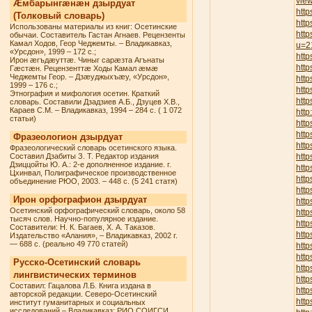
vie
Æмбарынгæнæн дзырдуат
http
(Толковый словарь)
http
Использованы материалы из книг: Осетинские
http
обычаи. Составитель Гастан Агнаев. Рецензенты
Камал Ходов, Геор Чеджемты. – Владикавказ,
u=2
«Урсдон», 1999 – 172 с.;
http
Ирон æгъдæуттæ. Чиныг сарæзта Агънаты
http
Гæстæн. Рецензенттæ Ходы Камал æмæ
Чеджемты Геор. – Дзæуджыхъæу, «Урсдон»,
http
1999 – 176 с.;
htt
Этнография и мифология осетин. Краткий
http
словарь. Составили Дзадзиев А.Б., Дзуцев Х.В.,
Караев С.М. – Владикавказ, 1994 – 284 с. ( 1 072
http
статьи)
http
htt
Фразеологион дзырдуат
htt
Фразеологический словарь осетинского языка.
Составил Дзабиты З. Т. Редактор издания
http
Дзиццойты Ю. А.: 2-е дополненное издание. г.
http
Цхинвал, Полиграфическое производственное
http
объединение РЮО, 2003. – 448 с. (5 241 статя)
htt
Ирон орфографион дзырдуат
http
Осетинский орфографический словарь, около 58
htt
тысяч слов. Научно-популярное издание.
http
Составители: Н. К. Багаев, Х. А. Таказов.
http
Издательство «Алания», – Владикавказ, 2002 г.
— 688 с. (реально 49 770 статей)
http
htt
Русско-Осетинский словарь
http
лингвистических терминов
http
Составил: Гацалова Л.Б. Книга издана в
http
авторской редакции. Северо-Осетинский
http
институт гуманитарных и социальных
исследований – Владикавказ: РИО СОИГСИ,