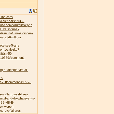
nline.com/
m/calendars/29383
use.com/forumlistw.php
ta_katsottuna?
le/sarcina/luna-a-cincea-
-iso-1-6million-
-fete-ses-5-ans
zdom1/zalozky?
48&st=50
ts=10389#comment-
g-a-talespin-virtual-
85
page=1#comment-497728
is-Narrowest-Its-a-
rxvt-and-do-whatever-is-
-RSS-HB-E-
//www.open-
de.net/p/failures