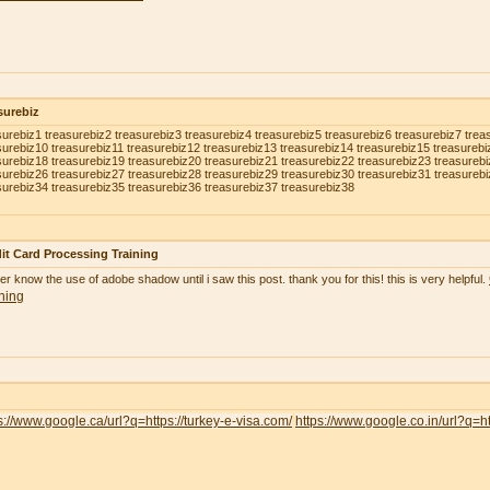
surebiz
surebiz1 treasurebiz2 treasurebiz3 treasurebiz4 treasurebiz5 treasurebiz6 treasurebiz7 trea
surebiz10 treasurebiz11 treasurebiz12 treasurebiz13 treasurebiz14 treasurebiz15 treasurebi
surebiz18 treasurebiz19 treasurebiz20 treasurebiz21 treasurebiz22 treasurebiz23 treasureb
surebiz26 treasurebiz27 treasurebiz28 treasurebiz29 treasurebiz30 treasurebiz31 treasureb
surebiz34 treasurebiz35 treasurebiz36 treasurebiz37 treasurebiz38
it Card Processing Training
ver know the use of adobe shadow until i saw this post. thank you for this! this is very helpful.
ning
s://www.google.ca/url?q=https://turkey-e-visa.com/
https://www.google.co.in/url?q=ht