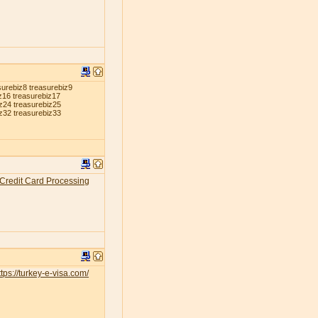
surebiz8 treasurebiz9
z16 treasurebiz17
iz24 treasurebiz25
iz32 treasurebiz33
Credit Card Processing
tps://turkey-e-visa.com/