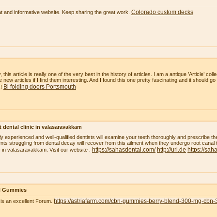
Colorado custom decks
t and informative website. Keep sharing the great work.
, this article is really one of the very best in the history of articles. I am a antique ’Article’ c
 new articles if I find them interesting. And I found this one pretty fascinating and it should go
Bi folding doors Portsmouth
k!
 dental clinic in valasaravakkam
ly experienced and well-qualified dentists will examine your teeth thoroughly and prescribe t
ents struggling from dental decay will recover from this ailment when they undergo root canal 
https://sahasdental.com/
http://url.de
https://sah
ic in valasaravakkam. Visit our website :
 Gummies
https://astriafarm.com/cbn-gummies-berry-blend-300-mg-cbn-
 is an excellent Forum.