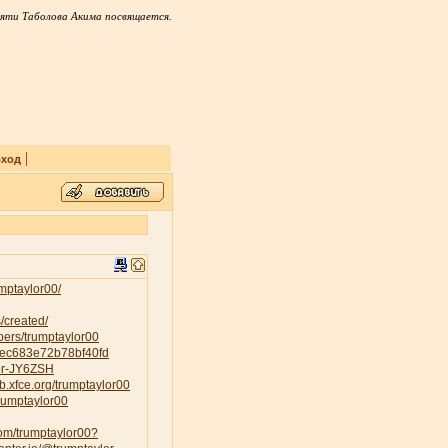
яти Таболова Акима посвящается.
|
ход
mptaylor00/
/created/
ers/trumptaylor00
84ec683e72b78bf40fd
lor-JY6ZSH
lab.xfce.org/trumptaylor00
trumptaylor00
com/trumptaylor00?