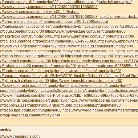
s://onedio.com/profil/trumptaylor00/
https://readthedocs.org/projects/trumptaylor/
ps://www.vecteezy.com/members/112248096079916680508
s://www.viki.com/users/trumptaylor00_249/about
ps://www.vecteezy.com/members/112248096079916680508
https://forums.stardoc
ps://forum.mmajunkie.com/members/trumptaylor00.153065/#about
s://participa.gencat.cat/profiles/trumptaylor/activity
https://peatix.com/user/11901652
s://coub.com/trumptaylor00
https://www.mobypicture.com/user/trumptaylor00
s://letterboxd.com/trumptaylor00/
https://www.demilked.com/author/trumptaylor00/
s://collab.sundance.org/people/trumptaylor00-1649760926
https://www.empowher.c
s://www.kiva.org/lender/trump4792
https://www.magcloud.com/user/trumptaylor00
s://www.intensedebate.com/people/trumptaylor00
https://omastadi.hel.fi/profiles/tr
s://gitlab.freedesktop.org/trumptaylor00
https://gab.com/trumptaylor00
https://www.c
s://weheartit.com/trumptaylor00
https://guia.melhoresdestinos.com.br/usuarios/112
s://trabajo.merca20.com/author/trumptaylor00/
https://otakumode.com/6255655de
s://fundrazr.com/profiles/trump-taylor
https://osdn.net/users/trumptaylor00/
ps://amara.org/en/profiles/profile/BzIvAWOPCdhmtJHkGzhnsxYcrN4t_gvLO6anU5e
s://gitlab.uzh.ch/trumptaylor00
https://www.domestika.org/es/trumptaylor00
s://www.kakprosto.ru/profile/trumptaylor00
https://www.ulule.com/trumptaylor00/
htt
.jp/profile/trumptaylor00
https://cults3d.com/en/users/trumptaylor
https://lichess.org
ps://www.imagekind.com/MemberProfile.aspx?MID=e3f6b82c-89bc-4d77-8a52-63
s://www.fontshop.com/people/trump-taylor
https://www.wallpaperup.com/member/pr
s://git.bolin.su.se/trumptaylor00
https://public.gitlab.polimi.it/trumptaylor00
s://gitlab.tails.boum.org/trumptaylor00
https://www.weddingbee.com/members/trump
s://app.vagrantup.com/trumptaylor00
surebiz
s://www.treasurebiz.com/