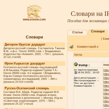
Словари на 
www.iriston.com
Пособие для желающих з
Словари
Статьи
Словари
|
Сло
Дигорон-Уруссаг дзурдуат
Комментарий к:
Дигорско-русский словарь. Составитель Таказов
Ф.М., к.ф.н.: Около 30000 слов. г. Владикавказ,
Издательство «Алания», 2003. – 734 с. (реально
Автор
23 111 статей)
Ирон-Уырыссаг дзырдуат
trump :
trea
Осетинско-русский словарь под редакцией
не зарегистрирован
А.М.Касаева, Редактор издания Гуриев Т.А.:
http
18.04.2022 , 16:03
Около 28000 слов. 4-е издание. г.Владикавказ,
htt
Изд-во Северо-Осетинского института
http
Дата регистрации: --
гуманитарных исследований, 1993. – 384 с.
Местонахождение: --
(реально 23 014 статей)
http
Пол: не доступно
http
Комментариев: --
Русско-Осетинский словарь
http
Составил В.И. Абаев. Редактор издания М.И.
http
Исаев: Около 25000 слов. Издание второе,
http
исправленное и дополненное. г. Москва, Изд-во
«Советская энциклопедия», 1970. – 584 с.
htt
(реально 25 227 статьи)
http