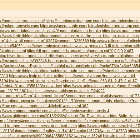
ps://bonuspokergames.com/
https://spinningcasinogame.com/
https://grandcasinoso
s://pokergamesets.com/
https://casinocraptable.com/
http://icalshare.herokuapp.co
://www.good-tutorials.com/posts/49/good-tutorials-on-heroku
https://www.quantumm
s://www.tiede.fi/blogit/tutkijatarha/nain_virtasten_perhe_elaa_bioajan_nakokulmas
e=1&show-all-comments=10387#comment-3230669
http://www.utilecopii.ro/artico
arcina/5405/
https://www.pentaxuser.com/news/new-pentax-k-3-iii-dslr-coming-with
3#addcomment
https://dl.openhandhelds.org/cgi-bin/pandora.cgi?0,0,0,0,2,467
://archives.lametropole.com/article/arts-et-spectacles/livres/la-grande-bibliotheque
ps://myapple.pl/users/392346-bonus-poker-games
https://www.abclinuxu.cz/lide/ja
h=/Bookmrk&orderBy=title
http://molbiol.ru/forums/index.php?act=ST&f=24&t=6365
ps://www.tiede.fi/blogit/tutkijatarha/bioaika_nain_sen_naemme?show-all-commen
0813
https://www.icujp.org/take_action
http://www.dailymagazine.news/news-nid-
5194.html#comment_formx
https://my.cbn.com/pg/file/6eaac963-81a2-47b1-ab17-
43edd4d81/read/356183/a-new-day/
https://www.animationsource.org/board/creatin
son-t28177-180.html
https://www.anarkismo.net/article/32402?
hor_name=JazDom1&comment_limit=0&condense_comments=false#comment172
ps://stopthedrugwar.org/speakeasy/2018/jul/13/event_human_rights_challenge?
s://trac.edgewall.org/demo-1.4/ticket/1#comment:362
ps://www.campodemontiel.com/es/blog/Posts/show/osteoporosis-4
ps://www.oldtownhome.com/2018/2/23/Which-of-Old-Town-Alexandrias-Spite-Houses-
e-of-Inches/#comments
https://www.commandlinefu.com/commands/view/64/start-u
ded-to-open-the-screen-session-named-main
https://www.spoluhraci.cz/sachyhb/
11.2013/fotogalerie/galerie/gallery_id/14148?mark=1162733#post-1162733
https:
n.com/solution/view/4990206643558831621#answer-16248
http://infrosoft.phatco