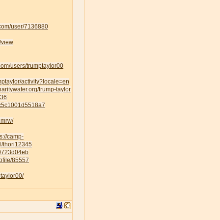
k.com/user/7136880
/view
om/users/trumptaylor00
umptaylor/activity?locale=en
haritywater.org/trump-taylor
436
5c5c1001d5518a7
1mrw/
ps://camp-
/@/thori12345
70723d04eb
ofile/85557
taylor00/