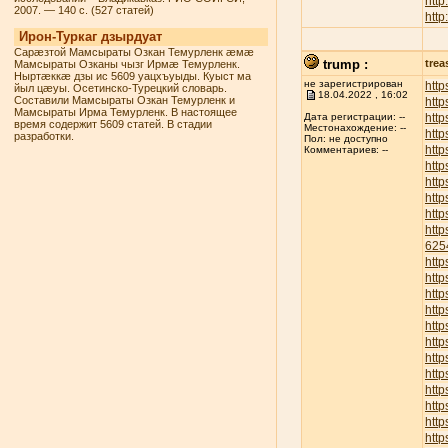
http
2007. — 140 с. (527 статей)
http
Ирон-Туркаг дзырдуат
Сарæзтой Мамсыраты Озкан Темурленк æмæ
trump :
trea
Мамсыраты Озканы чызг Ирмæ Темурленк.
Ныртæккæ дзы ис 5609 уацхъуыды. Куыст ма
не зарегистрирован
http
йыл цæуы. Осетинско-Турецкий словарь.
18.04.2022 , 16:02
Составили Мамсыраты Озкан Темурленк и
http
Мамсыраты Ирма Темурленк. В настоящее
http
Дата регистрации: --
время содержит 5609 статей. В стадии
Местонахождение: --
http
разработки.
Пол: не доступно
http
Комментариев: --
http
http
http
http
htt
625
htt
htt
http
http
http
http
http
http
http
http
http
http