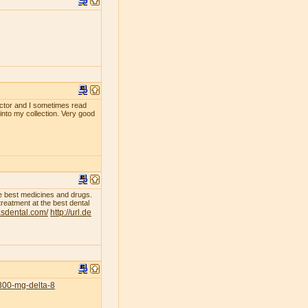
ollector and I sometimes read
 into my collection. Very good
he best medicines and drugs.
treatment at the best dental
asdental.com/
http://url.de
300-mg-delta-8