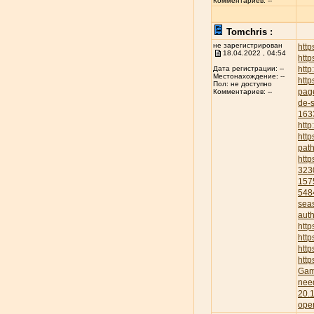
Комментариев: --
Tomchris :
не зарегистрирован
htt
18.04.2022 , 04:54
http
http
Дата регистрации: --
Местонахождение: --
http
Пол: не доступно
pag
Комментариев: --
de-s
163
http
htt
pat
htt
323
157
548
sea
aut
htt
http
htt
htt
Gam
nee
20.
ope