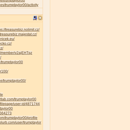
ile/trumptaylor00
iles/trumptaylor00/activity
ps://treasurebiz.nolimit.cz/
/treasurebiz.majestat.cz/
enicek.eu/
ecko.cz/
cz/
ty/member/v2ajEHTqz
/
ee/trumptaylor00
r100/
le/trumptaylor00/
le
gitlab.com/trumptaylor00
ofilepage/user-id/4871744
ptaylor00
E1664273
om/trumptaylor00/profile
blurb.com/user/trumptaylor