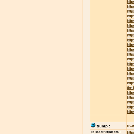
http
htt
http
htt
htt
http
http
http
http
http
http
http
http
http
http
htt
http
http
fire
htt
http
http
http
http
trump :
trea
не зарегистрирован
http