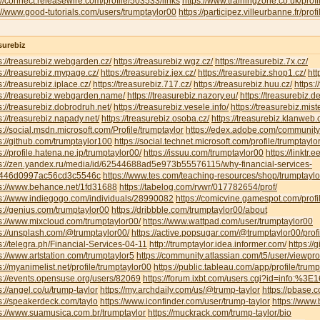
://connect.releasewire.com/profile/503533/links
https://www.trainingzone.co.uk/prof
://www.good-tutorials.com/users/trumptaylor00
https://participez.villeurbanne.fr/prof
surebiz
s://treasurebiz.webgarden.cz/
https://treasurebiz.wgz.cz/
https://treasurebiz.7x.cz/
s://treasurebiz.mypage.cz/
https://treasurebiz.jex.cz/
https://treasurebiz.shop1.cz/
htt
s://treasurebiz.iplace.cz/
https://treasurebiz.717.cz/
https://treasurebiz.huu.cz/
https:/
s://treasurebiz.webgarden.name/
https://treasurebiz.nazory.eu/
https://treasurebiz.d
s://treasurebiz.dobrodruh.net/
https://treasurebiz.vesele.info/
https://treasurebiz.mist
s://treasurebiz.napady.net/
https://treasurebiz.osoba.cz/
https://treasurebiz.klanweb.
s://social.msdn.microsoft.com/Profile/trumptaylor
https://edex.adobe.com/communi
s://github.com/trumptaylor100
https://social.technet.microsoft.com/profile/trumptaylor
s://profile.hatena.ne.jp/trumptaylor00/
https://issuu.com/trumptaylor00
https://linktr.
ps://zen.yandex.ru/media/id/62544688ad5e973b55576115/why-financial-services-
446d0997ac56cd3c5546c
https://www.tes.com/teaching-resources/shop/trumptaylo
ps://www.behance.net/1fd31688
https://tabelog.com/rvwr/017782654/prof/
ps://www.indiegogo.com/individuals/28990082
https://comicvine.gamespot.com/profi
s://genius.com/trumptaylor00
https://dribbble.com/trumptaylor00/about
s://www.mixcloud.com/trumptaylor00/
https://www.wattpad.com/user/trumptaylor00
s://unsplash.com/@trumptaylor00/
https://active.popsugar.com/@trumptaylor00/profi
s://telegra.ph/Financial-Services-04-11
http://trumptaylor.idea.informer.com/
https://
s://www.artstation.com/trumptaylor5
https://community.atlassian.com/t5/user/viewpr
s://myanimelist.net/profile/trumptaylor00
https://public.tableau.com/app/profile/trum
s://events.opensuse.org/users/82069
https://forum.ixbt.com/users.cgi?id=info:%3
s://angel.co/u/trump-taylor
https://my.archdaily.com/us/@trump-taylor
https://pbase.c
s://speakerdeck.com/taylo
https://www.iconfinder.com/user/trump-taylor
https://www.
s://www.suamusica.com.br/trumptaylor
https://muckrack.com/trump-taylor/bio