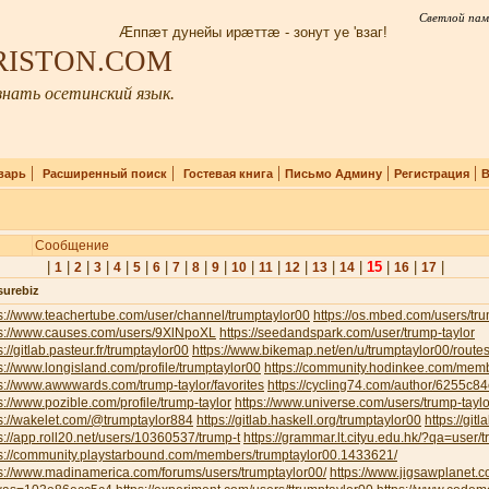
Светлой пам
Æппæт дунейы ирæттæ - зонут уе 'взаг!
IRISTON.COM
нать осетинский язык.
|
|
|
|
|
варь
Расширенный поиск
Гостевая книга
Письмо Админу
Регистрация
В
Сообщение
|
|
|
|
|
|
|
|
|
|
|
|
|
|
|
15
|
|
|
1
2
3
4
5
6
7
8
9
10
11
12
13
14
16
17
surebiz
s://www.teachertube.com/user/channel/trumptaylor00
https://os.mbed.com/users/tru
ps://www.causes.com/users/9XlNpoXL
https://seedandspark.com/user/trump-taylor
s://gitlab.pasteur.fr/trumptaylor00
https://www.bikemap.net/en/u/trumptaylor00/routes
s://www.longisland.com/profile/trumptaylor00
https://community.hodinkee.com/memb
s://www.awwwards.com/trump-taylor/favorites
https://cycling74.com/author/6255c
s://www.pozible.com/profile/trump-taylor
https://www.universe.com/users/trump-tay
s://wakelet.com/@trumptaylor884
https://gitlab.haskell.org/trumptaylor00
https://git
s://app.roll20.net/users/10360537/trump-t
https://grammar.lt.cityu.edu.hk/?qa=user/
ps://community.playstarbound.com/members/trumptaylor00.1433621/
s://www.madinamerica.com/forums/users/trumptaylor00/
https://www.jigsawplanet.