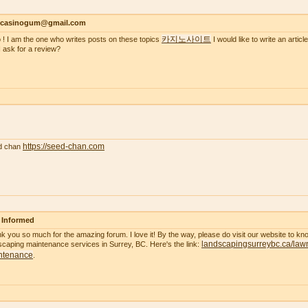
ncasinogum@gmail.com
카지노사이트
o ! I am the one who writes posts on these topics
I would like to write an artic
I ask for a review?
https://seed-chan.com
d chan
 Informed
k you so much for the amazing forum. I love it! By the way, please do visit our website to k
landscapingsurreybc.ca/law
scaping maintenance services in Surrey, BC. Here's the link:
ntenance
.