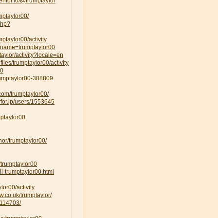
ntor.io/@trumptaylor
mptaylor00/
php?
mptaylor00/activity
uname=trumptaylor00
ptaylor/activity?locale=en
ofiles/trumptaylor00/activity
00
trumptaylor00-388809
.com/trumptaylor00/
yfor.jp/users/1553645
mptaylor00
hor/trumptaylor00/
m/trumptaylor00
il-trumptaylor00.html
ylor00/activity
w.co.uk/trumptaylor/
/114703/