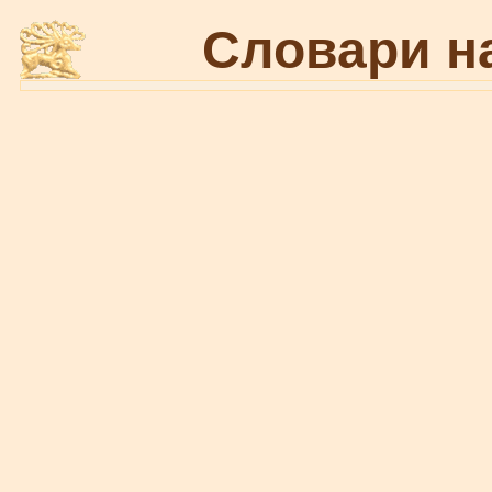
Словари н