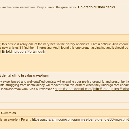
Colorado custom decks
t and informative website. Keep sharing the great work.
, this article is really one of the very best in the history of articles. I am a antique ’Article’ c
 new articles if I find them interesting. And I found this one pretty fascinating and it should go
Bi folding doors Portsmouth
k!
 dental clinic in valasaravakkam
ly experienced and well-qualified dentists will examine your teeth thoroughly and prescribe t
ents struggling from dental decay will recover from this ailment when they undergo root canal 
https://sahasdental.com/
http://url.de
https://sah
ic in valasaravakkam. Visit our website :
 Gummies
https://astriafarm.com/cbn-gummies-berry-blend-300-mg-cbn-
 is an excellent Forum.