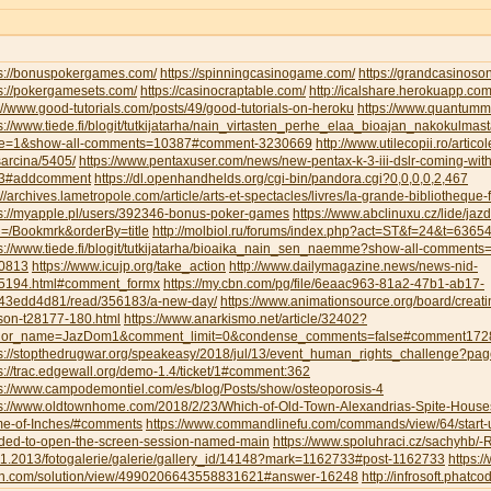
ps://bonuspokergames.com/
https://spinningcasinogame.com/
https://grandcasinoso
s://pokergamesets.com/
https://casinocraptable.com/
http://icalshare.herokuapp.co
://www.good-tutorials.com/posts/49/good-tutorials-on-heroku
https://www.quantumm
s://www.tiede.fi/blogit/tutkijatarha/nain_virtasten_perhe_elaa_bioajan_nakokulmas
e=1&show-all-comments=10387#comment-3230669
http://www.utilecopii.ro/artico
arcina/5405/
https://www.pentaxuser.com/news/new-pentax-k-3-iii-dslr-coming-with
3#addcomment
https://dl.openhandhelds.org/cgi-bin/pandora.cgi?0,0,0,0,2,467
://archives.lametropole.com/article/arts-et-spectacles/livres/la-grande-bibliotheque
ps://myapple.pl/users/392346-bonus-poker-games
https://www.abclinuxu.cz/lide/ja
h=/Bookmrk&orderBy=title
http://molbiol.ru/forums/index.php?act=ST&f=24&t=6365
ps://www.tiede.fi/blogit/tutkijatarha/bioaika_nain_sen_naemme?show-all-commen
0813
https://www.icujp.org/take_action
http://www.dailymagazine.news/news-nid-
5194.html#comment_formx
https://my.cbn.com/pg/file/6eaac963-81a2-47b1-ab17-
43edd4d81/read/356183/a-new-day/
https://www.animationsource.org/board/creatin
son-t28177-180.html
https://www.anarkismo.net/article/32402?
hor_name=JazDom1&comment_limit=0&condense_comments=false#comment172
ps://stopthedrugwar.org/speakeasy/2018/jul/13/event_human_rights_challenge?
s://trac.edgewall.org/demo-1.4/ticket/1#comment:362
ps://www.campodemontiel.com/es/blog/Posts/show/osteoporosis-4
ps://www.oldtownhome.com/2018/2/23/Which-of-Old-Town-Alexandrias-Spite-Houses-
e-of-Inches/#comments
https://www.commandlinefu.com/commands/view/64/start-u
ded-to-open-the-screen-session-named-main
https://www.spoluhraci.cz/sachyhb/
11.2013/fotogalerie/galerie/gallery_id/14148?mark=1162733#post-1162733
https:
n.com/solution/view/4990206643558831621#answer-16248
http://infrosoft.phatco