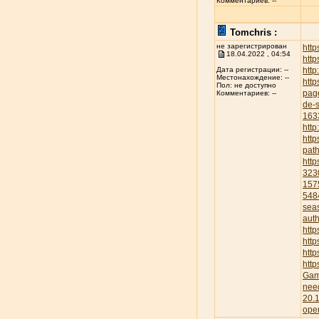
Комментариев: --
Tomchris :
не зарегистрирован
htt
18.04.2022 , 04:54
http
http
Дата регистрации: --
Местонахождение: --
http
Пол: не доступно
pag
Комментариев: --
de-s
163
http
htt
pat
htt
323
157
548
sea
aut
htt
http
htt
htt
Gam
nee
20.
ope