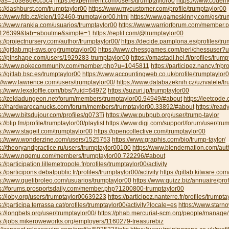
was=103e86ecc5c4
https://experiment.com/users/ttrumptaylor00
https://www.codeme
s://dashburst.com/trumptaylor00
https://www.mycustomer.com/profile/trumptaylor00
s://www.fdb.cz//clen/192460-trumptaylor00.html
https://www.gameskinny.com/gs/tru
s://www.rankia.com/usuarios/trumptaylor00
https://www.warriorforum.com/member.
126399&tab=aboutme&simple=1
https://replit.com/@trumptaylor00
s://projectnursery.com/author/trumptaylor00/
https://decide.pamplona.es/profiles/tru
s://gitlab.mpi-sws.org/trumptaylor00
https://www.chessgames.com/perl/chessuser?
s://pinshape.com/users/1929283-trumptaylor00
https://omastadi.hel.fi/profiles/trum
ps://www.pokecommunity.com/member.php?u=1045811
https://participez.nancy.fr/pr
s://gitlab.bsc.es/trumptaylor00
https://www.accountingweb.co.uk/profile/trumptaylor
://www.lawrence.com/users/trumptaylor00/
https://www.databazeknih.cz/uzivatele/
s://www.lexaloffle.com/bbs/?uid=64972
https://suzuri.jp/trumptaylor00
ps://zeldadungeon.net/forum/members/trumptaylor00.94949/#about
https://leetcode
ps://hardwarecanucks.com/forum/members/trumptaylor00.33892/#about
https://read
s://www.bitsdujour.com/profiles/q073Ti
https://www.pubpub.org/user/trump-taylor
s://blip.fm/profile/trumptaylor00/playlist
https://www.digi.com/support/forum/user/tru
s://www.stageit.com/trumptaylor00
https://opencollective.com/trumptaylor00
ps://www.wonderzine.com/users/1525753
https://www.graphis.com/bio/trump-taylor/
s://theoryandpractice.ru/users/trumptaylor00100
https://www.blendernation.com/aut
ps://www.ngemu.com/members/trumptaylor00.722296/#about
s://participation.lillemetropole.fr/profiles/trumptaylor00/activity
s://participons.debatpublic.fr/profiles/trumptaylor00/activity
https://gitlab.kitware.co
s://www.quelibroleo.com/usuarios/trumptaylor00
https://www.quizz.biz/annuaire/prof
ps://forums.prosportsdaily.com/member.php?1200800-trumptaylor00
s://ioby.org/users/trumptaylor00639223
https://participez.nanterre.fr/profiles/trumpta
s://participa.terrassa.cat/profiles/trumptaylor00/activity?locale=es
https://www.starno
s://longbets.org/user/trumptaylor00/
https://phab.mercurial-scm.org/people/manage
s://jobs.mikeroweworks.org/employers/1160279-treasurebiz