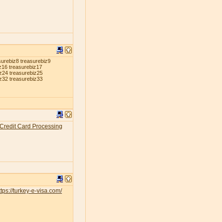
surebiz8 treasurebiz9
z16 treasurebiz17
iz24 treasurebiz25
iz32 treasurebiz33
Credit Card Processing
tps://turkey-e-visa.com/