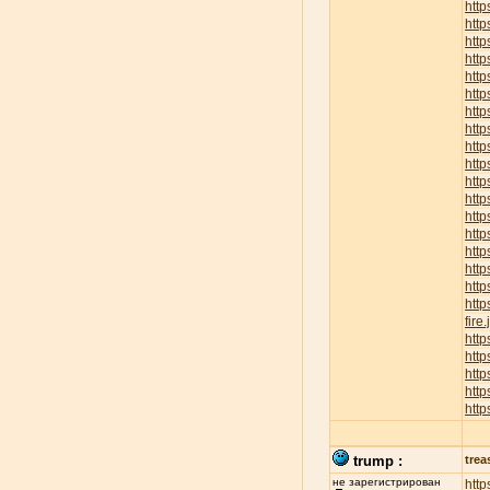
http
htt
http
htt
htt
http
http
http
http
http
http
http
http
http
http
htt
http
http
fire
htt
http
http
http
http
trump :
trea
не зарегистрирован
http