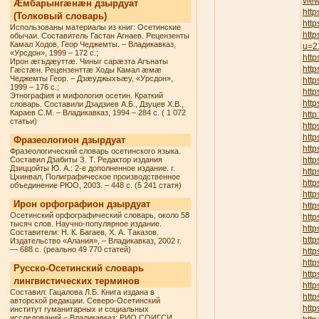
vie
Æмбарынгæнæн дзырдуат
http
(Толковый словарь)
http
Использованы материалы из книг: Осетинские
http
обычаи. Составитель Гастан Агнаев. Рецензенты
Камал Ходов, Геор Чеджемты. – Владикавказ,
u=2
«Урсдон», 1999 – 172 с.;
http
Ирон æгъдæуттæ. Чиныг сарæзта Агънаты
http
Гæстæн. Рецензенттæ Ходы Камал æмæ
Чеджемты Геор. – Дзæуджыхъæу, «Урсдон»,
http
1999 – 176 с.;
htt
Этнография и мифология осетин. Краткий
http
словарь. Составили Дзадзиев А.Б., Дзуцев Х.В.,
Караев С.М. – Владикавказ, 1994 – 284 с. ( 1 072
http
статьи)
http
htt
Фразеологион дзырдуат
htt
Фразеологический словарь осетинского языка.
Составил Дзабиты З. Т. Редактор издания
http
Дзиццойты Ю. А.: 2-е дополненное издание. г.
http
Цхинвал, Полиграфическое производственное
http
объединение РЮО, 2003. – 448 с. (5 241 статя)
htt
Ирон орфографион дзырдуат
http
Осетинский орфографический словарь, около 58
htt
тысяч слов. Научно-популярное издание.
http
Составители: Н. К. Багаев, Х. А. Таказов.
http
Издательство «Алания», – Владикавказ, 2002 г.
— 688 с. (реально 49 770 статей)
http
htt
Русско-Осетинский словарь
http
лингвистических терминов
http
Составил: Гацалова Л.Б. Книга издана в
http
авторской редакции. Северо-Осетинский
http
институт гуманитарных и социальных
исследований – Владикавказ: РИО СОИГСИ,