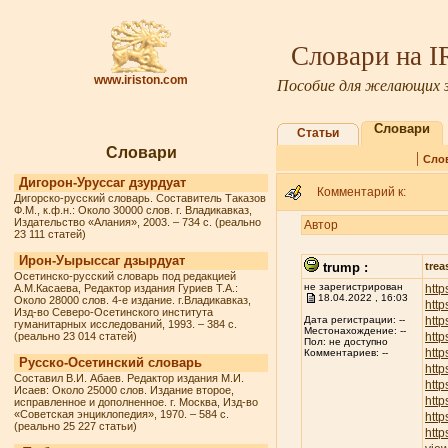
Словари на 
www.iriston.com
Пособие для желающих з
Словари
Статьи
Словари
|
Сло
Дигорон-Уруссаг дзурдуат
Комментарий к:
Дигорско-русский словарь. Составитель Таказов
Ф.М., к.ф.н.: Около 30000 слов. г. Владикавказ,
Издательство «Алания», 2003. – 734 с. (реально
Автор
23 111 статей)
Ирон-Уырыссаг дзырдуат
trump :
trea
Осетинско-русский словарь под редакцией
не зарегистрирован
А.М.Касаева, Редактор издания Гуриев Т.А.:
http
18.04.2022 , 16:03
Около 28000 слов. 4-е издание. г.Владикавказ,
htt
Изд-во Северо-Осетинского института
http
Дата регистрации: --
гуманитарных исследований, 1993. – 384 с.
Местонахождение: --
(реально 23 014 статей)
http
Пол: не доступно
http
Комментариев: --
Русско-Осетинский словарь
http
Составил В.И. Абаев. Редактор издания М.И.
http
Исаев: Около 25000 слов. Издание второе,
http
исправленное и дополненное. г. Москва, Изд-во
«Советская энциклопедия», 1970. – 584 с.
htt
(реально 25 227 статьи)
http