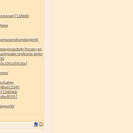
k.com/user/7136880
/view
om/users/trumptaylor00
umptaylor/activity?locale=en
haritywater.org/trump-taylor
436
5c5c1001d5518a7
1mrw/
ps://camp-
/@/thori12345
70723d04eb
ofile/85557
taylor00/