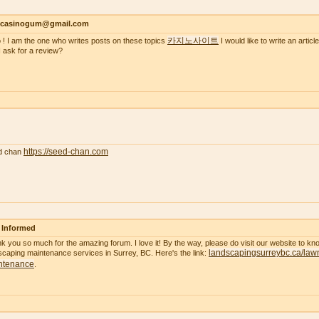
ncasinogum@gmail.com
카지노사이트
o ! I am the one who writes posts on these topics
I would like to write an artic
I ask for a review?
https://seed-chan.com
d chan
 Informed
k you so much for the amazing forum. I love it! By the way, please do visit our website to k
landscapingsurreybc.ca/law
scaping maintenance services in Surrey, BC. Here's the link:
ntenance
.