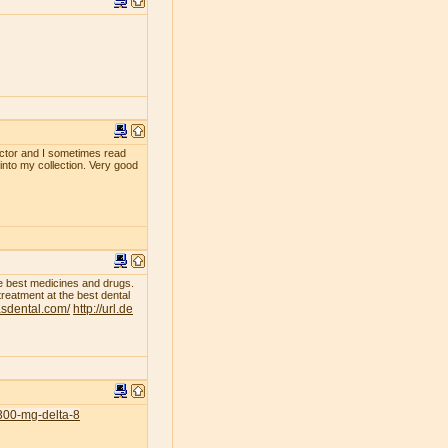
ollector and I sometimes read
 into my collection. Very good
he best medicines and drugs.
treatment at the best dental
asdental.com/
http://url.de
300-mg-delta-8