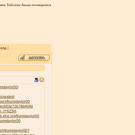
яти Таболова Акима посвящается.
|
ход
mptaylor00/
/created/
ers/trumptaylor00
84ec683e72b78bf40fd
lor-JY6ZSH
lab.xfce.org/trumptaylor00
trumptaylor00
com/trumptaylor00?