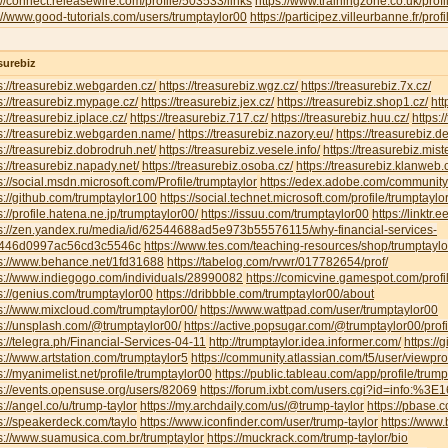
://connect.releasewire.com/profile/503533/links
https://www.trainingzone.co.uk/prof
://www.good-tutorials.com/users/trumptaylor00
https://participez.villeurbanne.fr/prof
surebiz
s://treasurebiz.webgarden.cz/
https://treasurebiz.wgz.cz/
https://treasurebiz.7x.cz/
s://treasurebiz.mypage.cz/
https://treasurebiz.jex.cz/
https://treasurebiz.shop1.cz/
htt
s://treasurebiz.iplace.cz/
https://treasurebiz.717.cz/
https://treasurebiz.huu.cz/
https:/
s://treasurebiz.webgarden.name/
https://treasurebiz.nazory.eu/
https://treasurebiz.d
s://treasurebiz.dobrodruh.net/
https://treasurebiz.vesele.info/
https://treasurebiz.mist
s://treasurebiz.napady.net/
https://treasurebiz.osoba.cz/
https://treasurebiz.klanweb.
s://social.msdn.microsoft.com/Profile/trumptaylor
https://edex.adobe.com/communi
s://github.com/trumptaylor100
https://social.technet.microsoft.com/profile/trumptaylor
s://profile.hatena.ne.jp/trumptaylor00/
https://issuu.com/trumptaylor00
https://linktr.
ps://zen.yandex.ru/media/id/62544688ad5e973b55576115/why-financial-services-
446d0997ac56cd3c5546c
https://www.tes.com/teaching-resources/shop/trumptaylo
ps://www.behance.net/1fd31688
https://tabelog.com/rvwr/017782654/prof/
ps://www.indiegogo.com/individuals/28990082
https://comicvine.gamespot.com/profi
s://genius.com/trumptaylor00
https://dribbble.com/trumptaylor00/about
s://www.mixcloud.com/trumptaylor00/
https://www.wattpad.com/user/trumptaylor00
s://unsplash.com/@trumptaylor00/
https://active.popsugar.com/@trumptaylor00/profi
s://telegra.ph/Financial-Services-04-11
http://trumptaylor.idea.informer.com/
https://
s://www.artstation.com/trumptaylor5
https://community.atlassian.com/t5/user/viewpr
s://myanimelist.net/profile/trumptaylor00
https://public.tableau.com/app/profile/trum
s://events.opensuse.org/users/82069
https://forum.ixbt.com/users.cgi?id=info:%3
s://angel.co/u/trump-taylor
https://my.archdaily.com/us/@trump-taylor
https://pbase.c
s://speakerdeck.com/taylo
https://www.iconfinder.com/user/trump-taylor
https://www.
s://www.suamusica.com.br/trumptaylor
https://muckrack.com/trump-taylor/bio