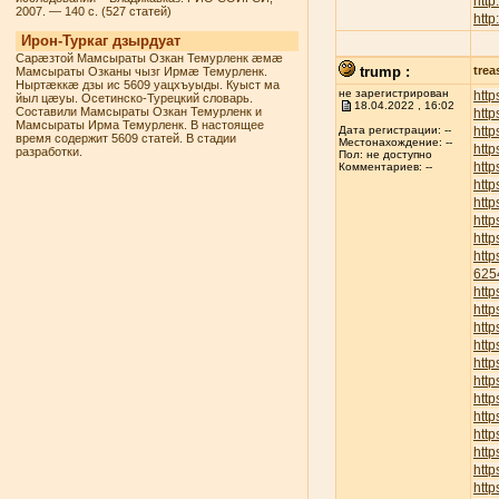
http
2007. — 140 с. (527 статей)
http
Ирон-Туркаг дзырдуат
Сарæзтой Мамсыраты Озкан Темурленк æмæ
trump :
trea
Мамсыраты Озканы чызг Ирмæ Темурленк.
Ныртæккæ дзы ис 5609 уацхъуыды. Куыст ма
не зарегистрирован
http
йыл цæуы. Осетинско-Турецкий словарь.
18.04.2022 , 16:02
Составили Мамсыраты Озкан Темурленк и
http
Мамсыраты Ирма Темурленк. В настоящее
http
Дата регистрации: --
время содержит 5609 статей. В стадии
Местонахождение: --
http
разработки.
Пол: не доступно
http
Комментариев: --
http
http
http
http
htt
625
htt
htt
http
http
http
http
http
http
http
http
http
http