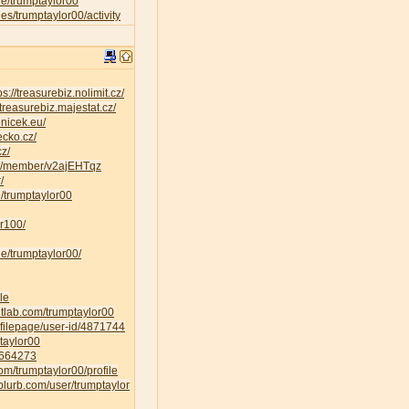
ile/trumptaylor00
iles/trumptaylor00/activity
ps://treasurebiz.nolimit.cz/
/treasurebiz.majestat.cz/
enicek.eu/
ecko.cz/
cz/
ty/member/v2ajEHTqz
/
ee/trumptaylor00
r100/
le/trumptaylor00/
le
gitlab.com/trumptaylor00
ofilepage/user-id/4871744
ptaylor00
E1664273
om/trumptaylor00/profile
blurb.com/user/trumptaylor