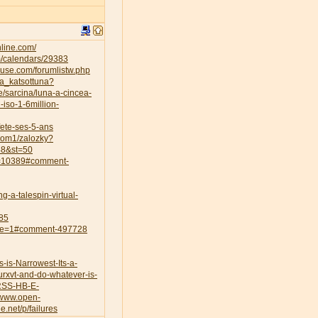
nline.com/
m/calendars/29383
use.com/forumlistw.php
ta_katsottuna?
le/sarcina/luna-a-cincea-
-iso-1-6million-
-fete-ses-5-ans
zdom1/zalozky?
48&st=50
ts=10389#comment-
g-a-talespin-virtual-
85
page=1#comment-497728
is-Narrowest-Its-a-
rxvt-and-do-whatever-is-
-RSS-HB-E-
//www.open-
de.net/p/failures