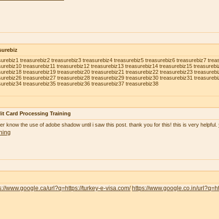
surebiz
surebiz1 treasurebiz2 treasurebiz3 treasurebiz4 treasurebiz5 treasurebiz6 treasurebiz7 trea
surebiz10 treasurebiz11 treasurebiz12 treasurebiz13 treasurebiz14 treasurebiz15 treasurebi
surebiz18 treasurebiz19 treasurebiz20 treasurebiz21 treasurebiz22 treasurebiz23 treasureb
surebiz26 treasurebiz27 treasurebiz28 treasurebiz29 treasurebiz30 treasurebiz31 treasureb
surebiz34 treasurebiz35 treasurebiz36 treasurebiz37 treasurebiz38
it Card Processing Training
ver know the use of adobe shadow until i saw this post. thank you for this! this is very helpful.
ning
s://www.google.ca/url?q=https://turkey-e-visa.com/
https://www.google.co.in/url?q=ht