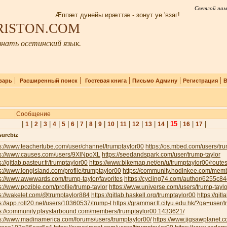
Светлой пам
Æппæт дунейы ирæттæ - зонут уе 'взаг!
IRISTON.COM
нать осетинский язык.
|
|
|
|
|
варь
Расширенный поиск
Гостевая книга
Письмо Админу
Регистрация
В
Сообщение
|
|
|
|
|
|
|
|
|
|
|
|
|
|
|
15
|
|
|
1
2
3
4
5
6
7
8
9
10
11
12
13
14
16
17
surebiz
s://www.teachertube.com/user/channel/trumptaylor00
https://os.mbed.com/users/tru
ps://www.causes.com/users/9XlNpoXL
https://seedandspark.com/user/trump-taylor
s://gitlab.pasteur.fr/trumptaylor00
https://www.bikemap.net/en/u/trumptaylor00/routes
s://www.longisland.com/profile/trumptaylor00
https://community.hodinkee.com/memb
s://www.awwwards.com/trump-taylor/favorites
https://cycling74.com/author/6255c
s://www.pozible.com/profile/trump-taylor
https://www.universe.com/users/trump-tay
s://wakelet.com/@trumptaylor884
https://gitlab.haskell.org/trumptaylor00
https://git
s://app.roll20.net/users/10360537/trump-t
https://grammar.lt.cityu.edu.hk/?qa=user/
ps://community.playstarbound.com/members/trumptaylor00.1433621/
s://www.madinamerica.com/forums/users/trumptaylor00/
https://www.jigsawplanet.