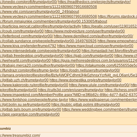
s://onedio.com/profil/trumptaylor00/
https://readthedocs.org/projects/trumptaylor/
ps://www.vecteezy.com/members/112248096079916680508
s://www.viki.com/users/trumptaylor00_249/about
ps://www.vecteezy.com/members/112248096079916680508
https://forums.stardoc
ps://forum.mmajunkie.com/members/trumptaylor00.153065/#about
s://participa.gencat.cat/profiles/trumptaylor/activity
https://peatix.com/user/11901652
s://coub.com/trumptaylor00
https://www.mobypicture.com/user/trumptaylor00
s://letterboxd.com/trumptaylor00/
https://www.demilked.com/author/trumptaylor00/
s://collab.sundance.org/people/trumptaylor00-1649760926
https://www.empowher.c
s://www.kiva.org/lender/trump4792
https://www.magcloud.com/user/trumptaylor00
s://www.intensedebate.com/people/trumptaylor00
https://omastadi.hel.fi/profiles/tr
s://gitlab.freedesktop.org/trumptaylor00
https://gab.com/trumptaylor00
https://www.c
s://weheartit.com/trumptaylor00
https://guia.melhoresdestinos.com.br/usuarios/112
s://trabajo.merca20.com/author/trumptaylor00/
https://otakumode.com/6255655de
s://fundrazr.com/profiles/trump-taylor
https://osdn.net/users/trumptaylor00/
ps://amara.org/en/profiles/profile/BzIvAWOPCdhmtJHkGzhnsxYcrN4t_gvLO6anU5e
s://gitlab.uzh.ch/trumptaylor00
https://www.domestika.org/es/trumptaylor00
s://www.kakprosto.ru/profile/trumptaylor00
https://www.ulule.com/trumptaylor00/
htt
.jp/profile/trumptaylor00
https://cults3d.com/en/users/trumptaylor
https://lichess.org
ps://www.imagekind.com/MemberProfile.aspx?MID=e3f6b82c-89bc-4d77-8a52-63
s://www.fontshop.com/people/trump-taylor
https://www.wallpaperup.com/member/pr
s://git.bolin.su.se/trumptaylor00
https://public.gitlab.polimi.it/trumptaylor00
s://gitlab.tails.boum.org/trumptaylor00
https://www.weddingbee.com/members/trump
s://app.vagrantup.com/trumptaylor00
surebiz
s://www.treasurebiz.com/