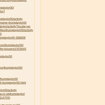
ntor.io/@trumptaylor
mptaylor00/
php?
mptaylor00/activity
uname=trumptaylor00
ptaylor/activity?locale=en
ofiles/trumptaylor00/activity
00
trumptaylor00-388809
.com/trumptaylor00/
yfor.jp/users/1553645
mptaylor00
hor/trumptaylor00/
m/trumptaylor00
il-trumptaylor00.html
ylor00/activity
w.co.uk/trumptaylor/
/114703/