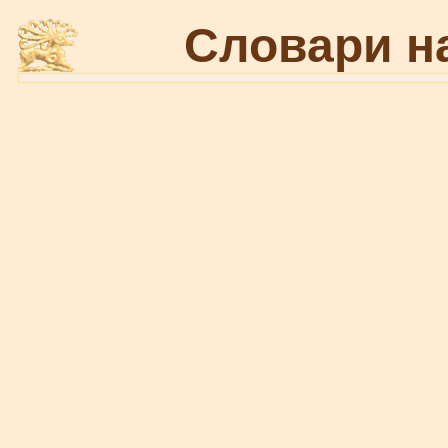
Словари н