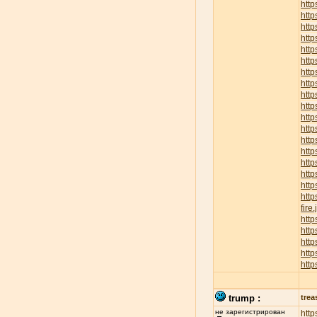
http
htt
http
htt
htt
http
http
http
http
http
http
http
http
http
http
htt
http
http
fire
htt
http
http
http
http
trump :
trea
не зарегистрирован
http