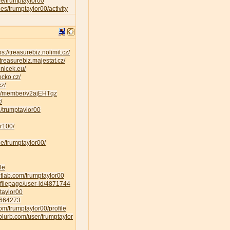
ile/trumptaylor00
iles/trumptaylor00/activity
ps://treasurebiz.nolimit.cz/
/treasurebiz.majestat.cz/
enicek.eu/
ecko.cz/
cz/
ty/member/v2ajEHTqz
/
ee/trumptaylor00
r100/
le/trumptaylor00/
le
gitlab.com/trumptaylor00
ofilepage/user-id/4871744
ptaylor00
E1664273
om/trumptaylor00/profile
blurb.com/user/trumptaylor