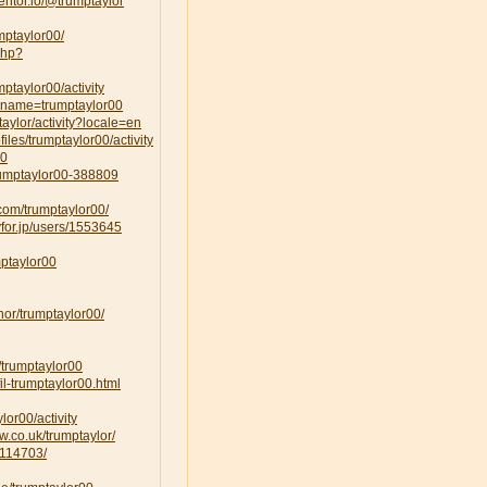
ntor.io/@trumptaylor
mptaylor00/
php?
mptaylor00/activity
uname=trumptaylor00
ptaylor/activity?locale=en
ofiles/trumptaylor00/activity
00
trumptaylor00-388809
.com/trumptaylor00/
yfor.jp/users/1553645
mptaylor00
hor/trumptaylor00/
m/trumptaylor00
il-trumptaylor00.html
ylor00/activity
w.co.uk/trumptaylor/
/114703/