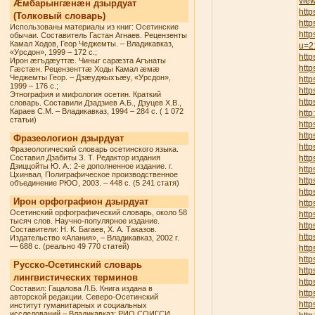
vie
Æмбарынгæнæн дзырдуат
http
(Толковый словарь)
http
Использованы материалы из книг: Осетинские
http
обычаи. Составитель Гастан Агнаев. Рецензенты
Камал Ходов, Геор Чеджемты. – Владикавказ,
u=2
«Урсдон», 1999 – 172 с.;
http
Ирон æгъдæуттæ. Чиныг сарæзта Агънаты
http
Гæстæн. Рецензенттæ Ходы Камал æмæ
Чеджемты Геор. – Дзæуджыхъæу, «Урсдон»,
http
1999 – 176 с.;
htt
Этнография и мифология осетин. Краткий
http
словарь. Составили Дзадзиев А.Б., Дзуцев Х.В.,
Караев С.М. – Владикавказ, 1994 – 284 с. ( 1 072
http
статьи)
http
htt
Фразеологион дзырдуат
htt
Фразеологический словарь осетинского языка.
Составил Дзабиты З. Т. Редактор издания
http
Дзиццойты Ю. А.: 2-е дополненное издание. г.
http
Цхинвал, Полиграфическое производственное
http
объединение РЮО, 2003. – 448 с. (5 241 статя)
htt
Ирон орфографион дзырдуат
http
Осетинский орфографический словарь, около 58
htt
тысяч слов. Научно-популярное издание.
http
Составители: Н. К. Багаев, Х. А. Таказов.
http
Издательство «Алания», – Владикавказ, 2002 г.
— 688 с. (реально 49 770 статей)
http
htt
Русско-Осетинский словарь
http
лингвистических терминов
http
Составил: Гацалова Л.Б. Книга издана в
http
авторской редакции. Северо-Осетинский
http
институт гуманитарных и социальных
исследований – Владикавказ: РИО СОИГСИ,