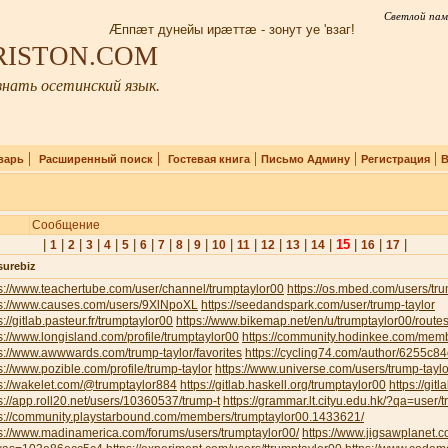
Светлой пам
Æппæт дунейы ирæттæ - зонут уе 'взаг!
IRISTON.COM
нать осетинский язык.
|
|
|
|
|
варь
Расширенный поиск
Гостевая книга
Письмо Админу
Регистрация
В
Сообщение
|
|
|
|
|
|
|
|
|
|
|
|
|
|
|
15
|
|
|
1
2
3
4
5
6
7
8
9
10
11
12
13
14
16
17
surebiz
s://www.teachertube.com/user/channel/trumptaylor00
https://os.mbed.com/users/tru
ps://www.causes.com/users/9XlNpoXL
https://seedandspark.com/user/trump-taylor
s://gitlab.pasteur.fr/trumptaylor00
https://www.bikemap.net/en/u/trumptaylor00/routes
s://www.longisland.com/profile/trumptaylor00
https://community.hodinkee.com/memb
s://www.awwwards.com/trump-taylor/favorites
https://cycling74.com/author/6255c
s://www.pozible.com/profile/trump-taylor
https://www.universe.com/users/trump-tay
s://wakelet.com/@trumptaylor884
https://gitlab.haskell.org/trumptaylor00
https://git
s://app.roll20.net/users/10360537/trump-t
https://grammar.lt.cityu.edu.hk/?qa=user/
ps://community.playstarbound.com/members/trumptaylor00.1433621/
s://www.madinamerica.com/forums/users/trumptaylor00/
https://www.jigsawplanet.