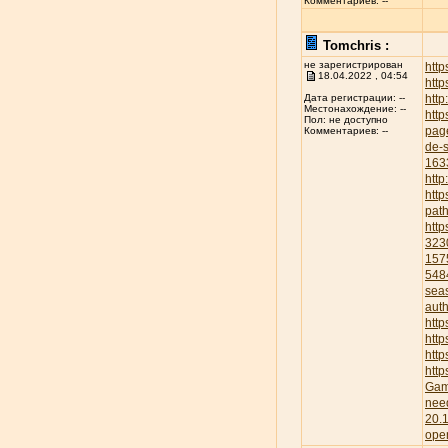
Комментариев: --
Tomchris :
не зарегистрирован
htt
18.04.2022 , 04:54
http
http
Дата регистрации: --
Местонахождение: --
http
Пол: не доступно
pag
Комментариев: --
de-s
163
http
htt
pat
htt
323
157
548
sea
aut
htt
http
htt
htt
Gam
nee
20.
ope