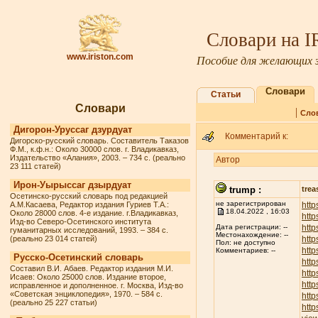
Словари на 
www.iriston.com
Пособие для желающих з
Словари
Статьи
Словари
|
Сло
Дигорон-Уруссаг дзурдуат
Комментарий к:
Дигорско-русский словарь. Составитель Таказов
Ф.М., к.ф.н.: Около 30000 слов. г. Владикавказ,
Издательство «Алания», 2003. – 734 с. (реально
Автор
23 111 статей)
Ирон-Уырыссаг дзырдуат
trump :
trea
Осетинско-русский словарь под редакцией
не зарегистрирован
А.М.Касаева, Редактор издания Гуриев Т.А.:
http
18.04.2022 , 16:03
Около 28000 слов. 4-е издание. г.Владикавказ,
htt
Изд-во Северо-Осетинского института
http
Дата регистрации: --
гуманитарных исследований, 1993. – 384 с.
Местонахождение: --
(реально 23 014 статей)
http
Пол: не доступно
http
Комментариев: --
Русско-Осетинский словарь
http
Составил В.И. Абаев. Редактор издания М.И.
http
Исаев: Около 25000 слов. Издание второе,
http
исправленное и дополненное. г. Москва, Изд-во
«Советская энциклопедия», 1970. – 584 с.
htt
(реально 25 227 статьи)
http