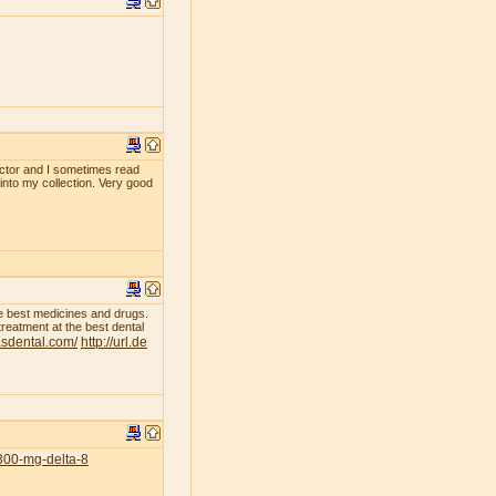
ollector and I sometimes read
 into my collection. Very good
he best medicines and drugs.
treatment at the best dental
asdental.com/
http://url.de
300-mg-delta-8