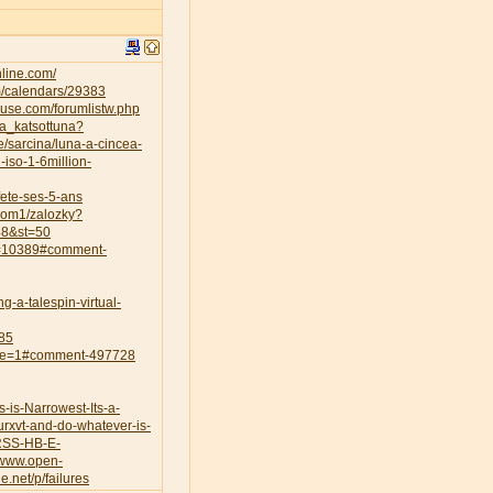
nline.com/
m/calendars/29383
use.com/forumlistw.php
ta_katsottuna?
le/sarcina/luna-a-cincea-
-iso-1-6million-
-fete-ses-5-ans
zdom1/zalozky?
48&st=50
ts=10389#comment-
g-a-talespin-virtual-
85
page=1#comment-497728
is-Narrowest-Its-a-
rxvt-and-do-whatever-is-
-RSS-HB-E-
//www.open-
de.net/p/failures