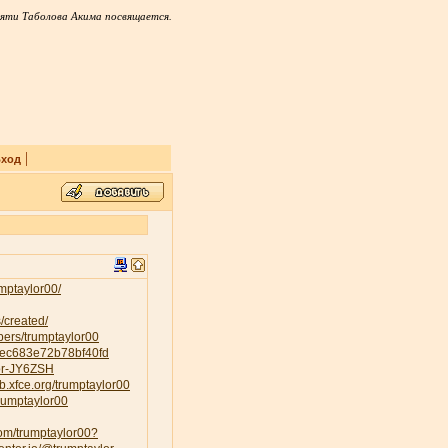
яти Таболова Акима посвящается.
|
ход
mptaylor00/
/created/
ers/trumptaylor00
84ec683e72b78bf40fd
lor-JY6ZSH
lab.xfce.org/trumptaylor00
trumptaylor00
com/trumptaylor00?