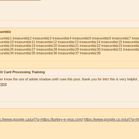
surebiz
surebiz1 treasurebiz2 treasurebiz3 treasurebiz4 treasurebiz5 treasurebiz6 treasurebiz7 trea
surebiz10 treasurebiz11 treasurebiz12 treasurebiz13 treasurebiz14 treasurebiz15 treasurebi
surebiz18 treasurebiz19 treasurebiz20 treasurebiz21 treasurebiz22 treasurebiz23 treasureb
surebiz26 treasurebiz27 treasurebiz28 treasurebiz29 treasurebiz30 treasurebiz31 treasureb
surebiz34 treasurebiz35 treasurebiz36 treasurebiz37 treasurebiz38
it Card Processing Training
ver know the use of adobe shadow until i saw this post. thank you for this! this is very helpful.
ning
s://www.google.ca/url?q=https://turkey-e-visa.com/
https://www.google.co.in/url?q=ht