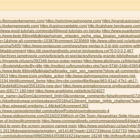
ps://bonuspokergames.com/
https://spinningcasinogame.com/
https://grandcasinoso
s://pokergamesets.com/
https://casinocraptable.com/
http://icalshare.herokuapp.co
://www.good-tutorials.com/posts/49/good-tutorials-on-heroku
https://www.quantumm
s://www.tiede.fi/blogit/tutkijatarha/nain_virtasten_perhe_elaa_bioajan_nakokulmas
e=1&show-all-comments=10387#comment-3230669
http://www.utilecopii.ro/artico
arcina/5405/
https://www.pentaxuser.com/news/new-pentax-k-3-iii-dslr-coming-with
3#addcomment
https://dl.openhandhelds.org/cgi-bin/pandora.cgi?0,0,0,0,2,467
://archives.lametropole.com/article/arts-et-spectacles/livres/la-grande-bibliotheque
ps://myapple.pl/users/392346-bonus-poker-games
https://www.abclinuxu.cz/lide/ja
h=/Bookmrk&orderBy=title
http://molbiol.ru/forums/index.php?act=ST&f=24&t=6365
ps://www.tiede.fi/blogit/tutkijatarha/bioaika_nain_sen_naemme?show-all-commen
0813
https://www.icujp.org/take_action
http://www.dailymagazine.news/news-nid-
5194.html#comment_formx
https://my.cbn.com/pg/file/6eaac963-81a2-47b1-ab17-
43edd4d81/read/356183/a-new-day/
https://www.animationsource.org/board/creatin
son-t28177-180.html
https://www.anarkismo.net/article/32402?
hor_name=JazDom1&comment_limit=0&condense_comments=false#comment172
ps://stopthedrugwar.org/speakeasy/2018/jul/13/event_human_rights_challenge?
s://trac.edgewall.org/demo-1.4/ticket/1#comment:362
ps://www.campodemontiel.com/es/blog/Posts/show/osteoporosis-4
ps://www.oldtownhome.com/2018/2/23/Which-of-Old-Town-Alexandrias-Spite-Houses-
e-of-Inches/#comments
https://www.commandlinefu.com/commands/view/64/start-u
ded-to-open-the-screen-session-named-main
https://www.spoluhraci.cz/sachyhb/
11.2013/fotogalerie/galerie/gallery_id/14148?mark=1162733#post-1162733
https:
n.com/solution/view/4990206643558831621#answer-16248
http://infrosoft.phatco