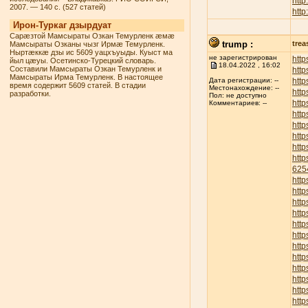
http
2007. — 140 с. (527 статей)
http
Ирон-Туркаг дзырдуат
Сарæзтой Мамсыраты Озкан Темурленк æмæ
trump :
trea
Мамсыраты Озканы чызг Ирмæ Темурленк.
Ныртæккæ дзы ис 5609 уацхъуыды. Куыст ма
не зарегистрирован
http
йыл цæуы. Осетинско-Турецкий словарь.
18.04.2022 , 16:02
Составили Мамсыраты Озкан Темурленк и
http
Мамсыраты Ирма Темурленк. В настоящее
http
Дата регистрации: --
время содержит 5609 статей. В стадии
Местонахождение: --
http
разработки.
Пол: не доступно
http
Комментариев: --
http
http
http
http
htt
625
htt
htt
http
http
http
http
http
http
http
http
http
http