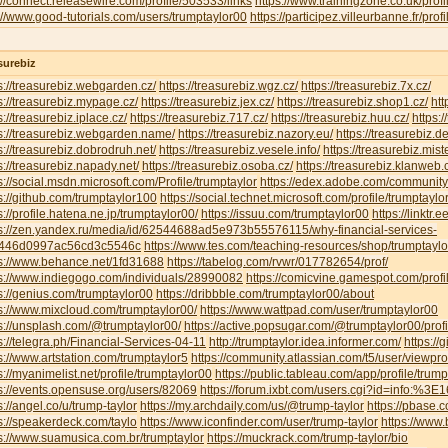
://connect.releasewire.com/profile/503533/links
https://www.trainingzone.co.uk/prof
://www.good-tutorials.com/users/trumptaylor00
https://participez.villeurbanne.fr/prof
surebiz
s://treasurebiz.webgarden.cz/
https://treasurebiz.wgz.cz/
https://treasurebiz.7x.cz/
s://treasurebiz.mypage.cz/
https://treasurebiz.jex.cz/
https://treasurebiz.shop1.cz/
htt
s://treasurebiz.iplace.cz/
https://treasurebiz.717.cz/
https://treasurebiz.huu.cz/
https:/
s://treasurebiz.webgarden.name/
https://treasurebiz.nazory.eu/
https://treasurebiz.d
s://treasurebiz.dobrodruh.net/
https://treasurebiz.vesele.info/
https://treasurebiz.mist
s://treasurebiz.napady.net/
https://treasurebiz.osoba.cz/
https://treasurebiz.klanweb.
s://social.msdn.microsoft.com/Profile/trumptaylor
https://edex.adobe.com/communi
s://github.com/trumptaylor100
https://social.technet.microsoft.com/profile/trumptaylor
s://profile.hatena.ne.jp/trumptaylor00/
https://issuu.com/trumptaylor00
https://linktr.
ps://zen.yandex.ru/media/id/62544688ad5e973b55576115/why-financial-services-
446d0997ac56cd3c5546c
https://www.tes.com/teaching-resources/shop/trumptaylo
ps://www.behance.net/1fd31688
https://tabelog.com/rvwr/017782654/prof/
ps://www.indiegogo.com/individuals/28990082
https://comicvine.gamespot.com/profi
s://genius.com/trumptaylor00
https://dribbble.com/trumptaylor00/about
s://www.mixcloud.com/trumptaylor00/
https://www.wattpad.com/user/trumptaylor00
s://unsplash.com/@trumptaylor00/
https://active.popsugar.com/@trumptaylor00/profi
s://telegra.ph/Financial-Services-04-11
http://trumptaylor.idea.informer.com/
https://
s://www.artstation.com/trumptaylor5
https://community.atlassian.com/t5/user/viewpr
s://myanimelist.net/profile/trumptaylor00
https://public.tableau.com/app/profile/trum
s://events.opensuse.org/users/82069
https://forum.ixbt.com/users.cgi?id=info:%3
s://angel.co/u/trump-taylor
https://my.archdaily.com/us/@trump-taylor
https://pbase.c
s://speakerdeck.com/taylo
https://www.iconfinder.com/user/trump-taylor
https://www.
s://www.suamusica.com.br/trumptaylor
https://muckrack.com/trump-taylor/bio