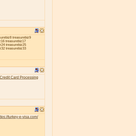
surebiz8 treasurebiz9
z16 treasurebiz17
iz24 treasurebiz25
iz32 treasurebiz33
Credit Card Processing
tps://turkey-e-visa.com/