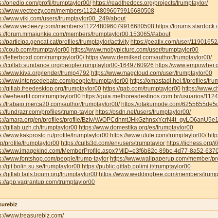
s://onedio.com/profil/trumptaylor00/
https://readthedocs.org/projects/trumptaylor/
ps://www.vecteezy.com/members/112248096079916680508
s://www.viki.com/users/trumptaylor00_249/about
ps://www.vecteezy.com/members/112248096079916680508
https://forums.stardoc
ps://forum.mmajunkie.com/members/trumptaylor00.153065/#about
s://participa.gencat.cat/profiles/trumptaylor/activity
https://peatix.com/user/11901652
s://coub.com/trumptaylor00
https://www.mobypicture.com/user/trumptaylor00
s://letterboxd.com/trumptaylor00/
https://www.demilked.com/author/trumptaylor00/
s://collab.sundance.org/people/trumptaylor00-1649760926
https://www.empowher.c
s://www.kiva.org/lender/trump4792
https://www.magcloud.com/user/trumptaylor00
s://www.intensedebate.com/people/trumptaylor00
https://omastadi.hel.fi/profiles/tr
s://gitlab.freedesktop.org/trumptaylor00
https://gab.com/trumptaylor00
https://www.c
s://weheartit.com/trumptaylor00
https://guia.melhoresdestinos.com.br/usuarios/112
s://trabajo.merca20.com/author/trumptaylor00/
https://otakumode.com/6255655de
s://fundrazr.com/profiles/trump-taylor
https://osdn.net/users/trumptaylor00/
ps://amara.org/en/profiles/profile/BzIvAWOPCdhmtJHkGzhnsxYcrN4t_gvLO6anU5e
s://gitlab.uzh.ch/trumptaylor00
https://www.domestika.org/es/trumptaylor00
s://www.kakprosto.ru/profile/trumptaylor00
https://www.ulule.com/trumptaylor00/
htt
.jp/profile/trumptaylor00
https://cults3d.com/en/users/trumptaylor
https://lichess.org
ps://www.imagekind.com/MemberProfile.aspx?MID=e3f6b82c-89bc-4d77-8a52-63
s://www.fontshop.com/people/trump-taylor
https://www.wallpaperup.com/member/pr
s://git.bolin.su.se/trumptaylor00
https://public.gitlab.polimi.it/trumptaylor00
s://gitlab.tails.boum.org/trumptaylor00
https://www.weddingbee.com/members/trump
s://app.vagrantup.com/trumptaylor00
surebiz
s://www.treasurebiz.com/