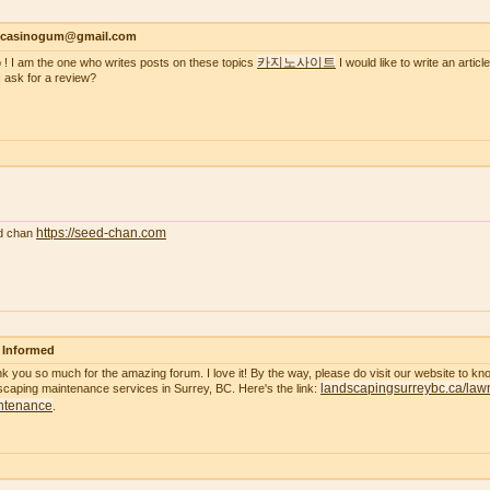
ncasinogum@gmail.com
카지노사이트
o ! I am the one who writes posts on these topics
I would like to write an artic
I ask for a review?
https://seed-chan.com
d chan
 Informed
k you so much for the amazing forum. I love it! By the way, please do visit our website to k
landscapingsurreybc.ca/law
scaping maintenance services in Surrey, BC. Here's the link:
ntenance
.