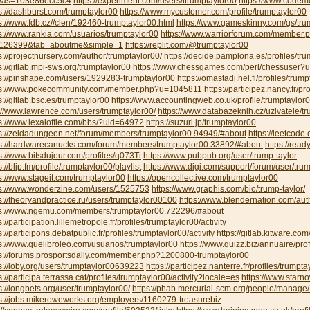
was=103e86ecc5c4
https://experiment.com/users/ttrumptaylor00
https://www.codeme
s://dashburst.com/trumptaylor00
https://www.mycustomer.com/profile/trumptaylor00
s://www.fdb.cz//clen/192460-trumptaylor00.html
https://www.gameskinny.com/gs/tru
s://www.rankia.com/usuarios/trumptaylor00
https://www.warriorforum.com/member.
126399&tab=aboutme&simple=1
https://replit.com/@trumptaylor00
s://projectnursery.com/author/trumptaylor00/
https://decide.pamplona.es/profiles/tru
s://gitlab.mpi-sws.org/trumptaylor00
https://www.chessgames.com/perl/chessuser?
s://pinshape.com/users/1929283-trumptaylor00
https://omastadi.hel.fi/profiles/trum
ps://www.pokecommunity.com/member.php?u=1045811
https://participez.nancy.fr/pr
s://gitlab.bsc.es/trumptaylor00
https://www.accountingweb.co.uk/profile/trumptaylor
://www.lawrence.com/users/trumptaylor00/
https://www.databazeknih.cz/uzivatele/
s://www.lexaloffle.com/bbs/?uid=64972
https://suzuri.jp/trumptaylor00
ps://zeldadungeon.net/forum/members/trumptaylor00.94949/#about
https://leetcode
ps://hardwarecanucks.com/forum/members/trumptaylor00.33892/#about
https://read
s://www.bitsdujour.com/profiles/q073Ti
https://www.pubpub.org/user/trump-taylor
s://blip.fm/profile/trumptaylor00/playlist
https://www.digi.com/support/forum/user/tru
s://www.stageit.com/trumptaylor00
https://opencollective.com/trumptaylor00
ps://www.wonderzine.com/users/1525753
https://www.graphis.com/bio/trump-taylor/
s://theoryandpractice.ru/users/trumptaylor00100
https://www.blendernation.com/aut
ps://www.ngemu.com/members/trumptaylor00.722296/#about
s://participation.lillemetropole.fr/profiles/trumptaylor00/activity
s://participons.debatpublic.fr/profiles/trumptaylor00/activity
https://gitlab.kitware.co
s://www.quelibroleo.com/usuarios/trumptaylor00
https://www.quizz.biz/annuaire/prof
ps://forums.prosportsdaily.com/member.php?1200800-trumptaylor00
s://ioby.org/users/trumptaylor00639223
https://participez.nanterre.fr/profiles/trumpta
s://participa.terrassa.cat/profiles/trumptaylor00/activity?locale=es
https://www.starno
s://longbets.org/user/trumptaylor00/
https://phab.mercurial-scm.org/people/manage
s://jobs.mikeroweworks.org/employers/1160279-treasurebiz