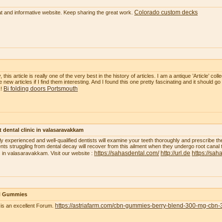
Colorado custom decks
t and informative website. Keep sharing the great work.
, this article is really one of the very best in the history of articles. I am a antique ’Article’ c
 new articles if I find them interesting. And I found this one pretty fascinating and it should go
Bi folding doors Portsmouth
k!
 dental clinic in valasaravakkam
ly experienced and well-qualified dentists will examine your teeth thoroughly and prescribe t
ents struggling from dental decay will recover from this ailment when they undergo root canal 
https://sahasdental.com/
http://url.de
https://sah
ic in valasaravakkam. Visit our website :
 Gummies
https://astriafarm.com/cbn-gummies-berry-blend-300-mg-cbn-
 is an excellent Forum.