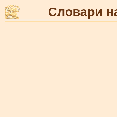
Словари н