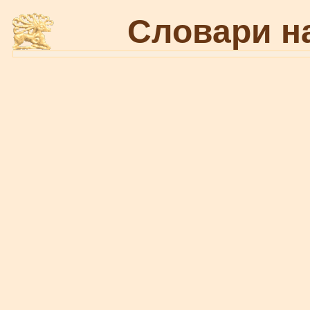
Словари н