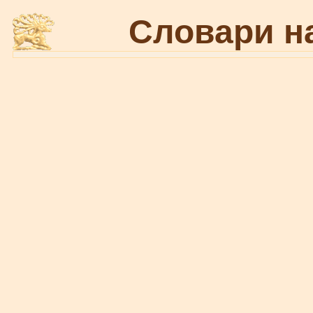
Словари н