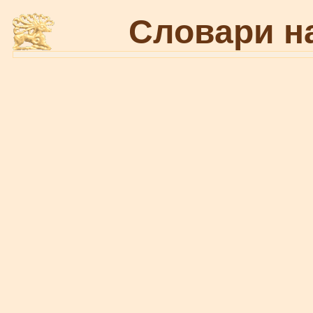
Словари н