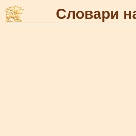
Словари н