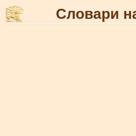
Словари н