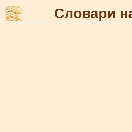
Словари н