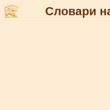
Словари н