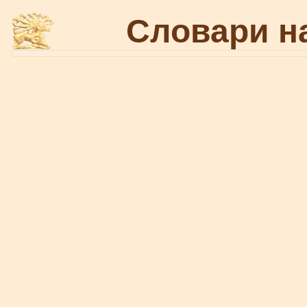
Словари н