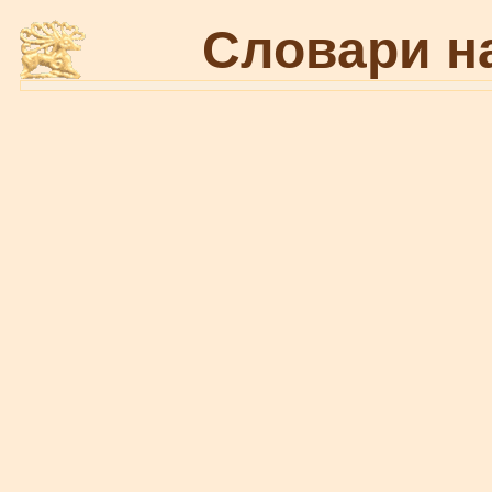
Словари н