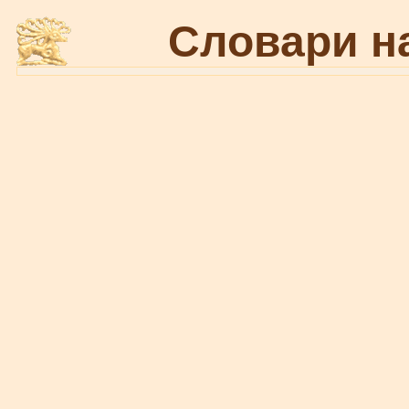
Словари н