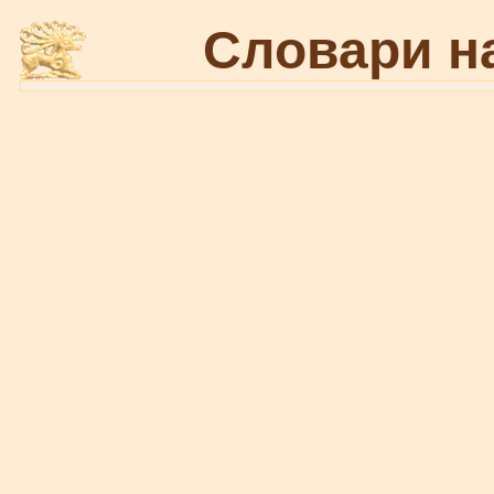
Словари н