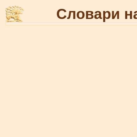
Словари н