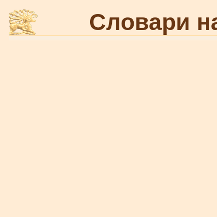
Словари н