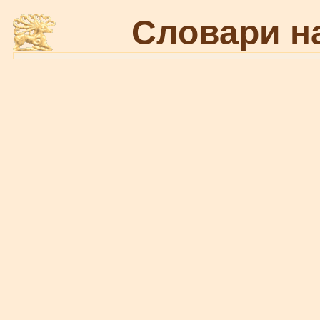
Словари н