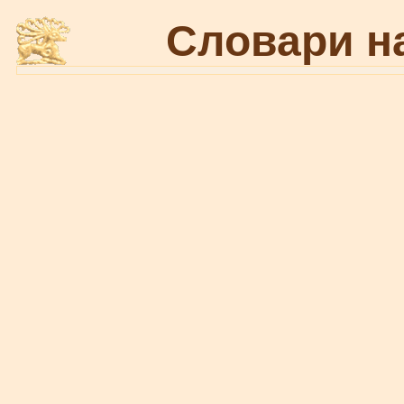
Словари н