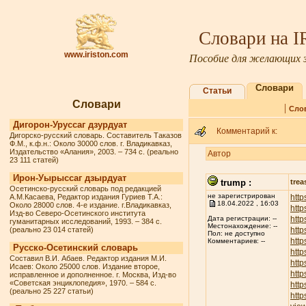
Словари на 
www.iriston.com
Пособие для желающих з
Словари
Статьи
Словари
|
Сло
Дигорон-Уруссаг дзурдуат
Комментарий к:
Дигорско-русский словарь. Составитель Таказов
Ф.М., к.ф.н.: Около 30000 слов. г. Владикавказ,
Издательство «Алания», 2003. – 734 с. (реально
Автор
23 111 статей)
Ирон-Уырыссаг дзырдуат
trump :
trea
Осетинско-русский словарь под редакцией
не зарегистрирован
А.М.Касаева, Редактор издания Гуриев Т.А.:
http
18.04.2022 , 16:03
Около 28000 слов. 4-е издание. г.Владикавказ,
htt
Изд-во Северо-Осетинского института
http
Дата регистрации: --
гуманитарных исследований, 1993. – 384 с.
Местонахождение: --
(реально 23 014 статей)
http
Пол: не доступно
http
Комментариев: --
Русско-Осетинский словарь
http
Составил В.И. Абаев. Редактор издания М.И.
http
Исаев: Около 25000 слов. Издание второе,
http
исправленное и дополненное. г. Москва, Изд-во
«Советская энциклопедия», 1970. – 584 с.
htt
(реально 25 227 статьи)
http