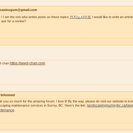
ncasinogum@gmail.com
카지노사이트
o ! I am the one who writes posts on these topics
I would like to write an artic
I ask for a review?
https://seed-chan.com
d chan
 Informed
k you so much for the amazing forum. I love it! By the way, please do visit our website to k
landscapingsurreybc.ca/law
scaping maintenance services in Surrey, BC. Here's the link:
ntenance
.