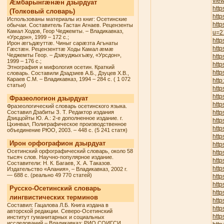
vie
Æмбарынгæнæн дзырдуат
http
(Толковый словарь)
http
Использованы материалы из книг: Осетинские
http
обычаи. Составитель Гастан Агнаев. Рецензенты
Камал Ходов, Геор Чеджемты. – Владикавказ,
u=2
«Урсдон», 1999 – 172 с.;
http
Ирон æгъдæуттæ. Чиныг сарæзта Агънаты
http
Гæстæн. Рецензенттæ Ходы Камал æмæ
Чеджемты Геор. – Дзæуджыхъæу, «Урсдон»,
http
1999 – 176 с.;
htt
Этнография и мифология осетин. Краткий
http
словарь. Составили Дзадзиев А.Б., Дзуцев Х.В.,
Караев С.М. – Владикавказ, 1994 – 284 с. ( 1 072
http
статьи)
http
htt
Фразеологион дзырдуат
htt
Фразеологический словарь осетинского языка.
Составил Дзабиты З. Т. Редактор издания
http
Дзиццойты Ю. А.: 2-е дополненное издание. г.
http
Цхинвал, Полиграфическое производственное
http
объединение РЮО, 2003. – 448 с. (5 241 статя)
htt
Ирон орфографион дзырдуат
http
Осетинский орфографический словарь, около 58
htt
тысяч слов. Научно-популярное издание.
http
Составители: Н. К. Багаев, Х. А. Таказов.
http
Издательство «Алания», – Владикавказ, 2002 г.
— 688 с. (реально 49 770 статей)
http
htt
Русско-Осетинский словарь
http
лингвистических терминов
http
Составил: Гацалова Л.Б. Книга издана в
http
авторской редакции. Северо-Осетинский
http
институт гуманитарных и социальных
исследований – Владикавказ: РИО СОИГСИ,