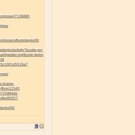
k.com/user/7136880
/view
om/users/trumptaylor00
umptaylor/activity?locale=en
haritywater.org/trump-taylor
436
5c5c1001d5518a7
1mrw/
ps://camp-
/@/thori12345
70723d04eb
ofile/85557
taylor00/