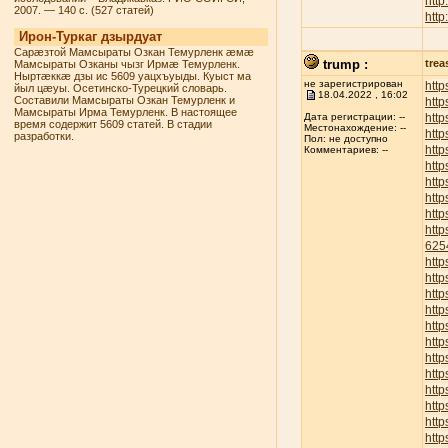
http
2007. — 140 с. (527 статей)
http
Ирон-Туркаг дзырдуат
Сарæзтой Мамсыраты Озкан Темурленк æмæ
trump :
trea
Мамсыраты Озканы чызг Ирмæ Темурленк.
Ныртæккæ дзы ис 5609 уацхъуыды. Куыст ма
не зарегистрирован
http
йыл цæуы. Осетинско-Турецкий словарь.
18.04.2022 , 16:02
Составили Мамсыраты Озкан Темурленк и
http
Мамсыраты Ирма Темурленк. В настоящее
http
Дата регистрации: --
время содержит 5609 статей. В стадии
Местонахождение: --
http
разработки.
Пол: не доступно
http
Комментариев: --
http
http
http
http
htt
625
htt
htt
http
http
http
http
http
http
http
http
http
http