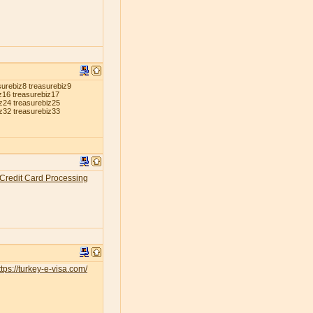
surebiz8 treasurebiz9
z16 treasurebiz17
iz24 treasurebiz25
iz32 treasurebiz33
Credit Card Processing
tps://turkey-e-visa.com/