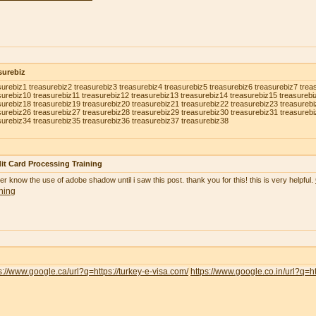
surebiz
surebiz1 treasurebiz2 treasurebiz3 treasurebiz4 treasurebiz5 treasurebiz6 treasurebiz7 trea
surebiz10 treasurebiz11 treasurebiz12 treasurebiz13 treasurebiz14 treasurebiz15 treasurebi
surebiz18 treasurebiz19 treasurebiz20 treasurebiz21 treasurebiz22 treasurebiz23 treasureb
surebiz26 treasurebiz27 treasurebiz28 treasurebiz29 treasurebiz30 treasurebiz31 treasureb
surebiz34 treasurebiz35 treasurebiz36 treasurebiz37 treasurebiz38
it Card Processing Training
ver know the use of adobe shadow until i saw this post. thank you for this! this is very helpful.
ning
s://www.google.ca/url?q=https://turkey-e-visa.com/
https://www.google.co.in/url?q=ht