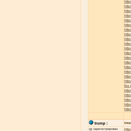
http
htt
http
htt
htt
http
http
http
http
http
http
http
http
http
http
htt
http
http
fire
htt
http
http
http
http
trump :
trea
не зарегистрирован
http