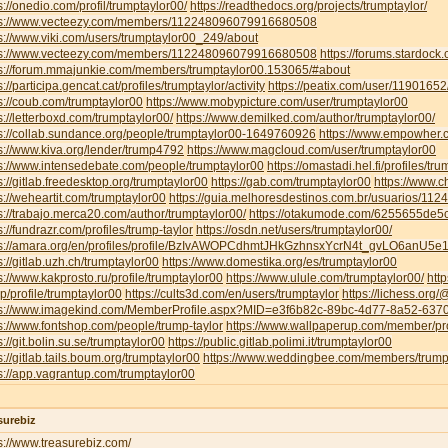
s://onedio.com/profil/trumptaylor00/
https://readthedocs.org/projects/trumptaylor/
ps://www.vecteezy.com/members/112248096079916680508
s://www.viki.com/users/trumptaylor00_249/about
ps://www.vecteezy.com/members/112248096079916680508
https://forums.stardoc
ps://forum.mmajunkie.com/members/trumptaylor00.153065/#about
s://participa.gencat.cat/profiles/trumptaylor/activity
https://peatix.com/user/11901652
s://coub.com/trumptaylor00
https://www.mobypicture.com/user/trumptaylor00
s://letterboxd.com/trumptaylor00/
https://www.demilked.com/author/trumptaylor00/
s://collab.sundance.org/people/trumptaylor00-1649760926
https://www.empowher.c
s://www.kiva.org/lender/trump4792
https://www.magcloud.com/user/trumptaylor00
s://www.intensedebate.com/people/trumptaylor00
https://omastadi.hel.fi/profiles/tr
s://gitlab.freedesktop.org/trumptaylor00
https://gab.com/trumptaylor00
https://www.c
s://weheartit.com/trumptaylor00
https://guia.melhoresdestinos.com.br/usuarios/112
s://trabajo.merca20.com/author/trumptaylor00/
https://otakumode.com/6255655de
s://fundrazr.com/profiles/trump-taylor
https://osdn.net/users/trumptaylor00/
ps://amara.org/en/profiles/profile/BzIvAWOPCdhmtJHkGzhnsxYcrN4t_gvLO6anU5e
s://gitlab.uzh.ch/trumptaylor00
https://www.domestika.org/es/trumptaylor00
s://www.kakprosto.ru/profile/trumptaylor00
https://www.ulule.com/trumptaylor00/
htt
.jp/profile/trumptaylor00
https://cults3d.com/en/users/trumptaylor
https://lichess.org
ps://www.imagekind.com/MemberProfile.aspx?MID=e3f6b82c-89bc-4d77-8a52-63
s://www.fontshop.com/people/trump-taylor
https://www.wallpaperup.com/member/pr
s://git.bolin.su.se/trumptaylor00
https://public.gitlab.polimi.it/trumptaylor00
s://gitlab.tails.boum.org/trumptaylor00
https://www.weddingbee.com/members/trump
s://app.vagrantup.com/trumptaylor00
surebiz
s://www.treasurebiz.com/