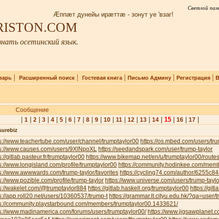
Светлой пам
Æппæт дунейы ирæттæ - зонут уе 'взаг!
IRISTON.COM
нать осетинский язык.
|
|
|
|
|
варь
Расширенный поиск
Гостевая книга
Письмо Админу
Регистрация
В
Сообщение
|
|
|
|
|
|
|
|
|
|
|
|
|
|
|
15
|
|
|
1
2
3
4
5
6
7
8
9
10
11
12
13
14
16
17
surebiz
s://www.teachertube.com/user/channel/trumptaylor00
https://os.mbed.com/users/tru
ps://www.causes.com/users/9XlNpoXL
https://seedandspark.com/user/trump-taylor
s://gitlab.pasteur.fr/trumptaylor00
https://www.bikemap.net/en/u/trumptaylor00/routes
s://www.longisland.com/profile/trumptaylor00
https://community.hodinkee.com/memb
s://www.awwwards.com/trump-taylor/favorites
https://cycling74.com/author/6255c
s://www.pozible.com/profile/trump-taylor
https://www.universe.com/users/trump-tay
s://wakelet.com/@trumptaylor884
https://gitlab.haskell.org/trumptaylor00
https://git
s://app.roll20.net/users/10360537/trump-t
https://grammar.lt.cityu.edu.hk/?qa=user/
ps://community.playstarbound.com/members/trumptaylor00.1433621/
s://www.madinamerica.com/forums/users/trumptaylor00/
https://www.jigsawplanet.