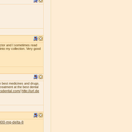
ollector and I sometimes read
 into my collection. Very good
he best medicines and drugs.
treatment at the best dental
asdental.com/
http://url.de
300-mg-delta-8