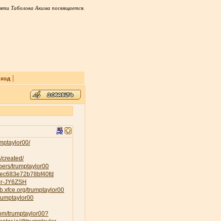
яти Таболова Акима посвящается.
|
ход
mptaylor00/
/created/
ers/trumptaylor00
84ec683e72b78bf40fd
lor-JY6ZSH
lab.xfce.org/trumptaylor00
trumptaylor00
com/trumptaylor00?