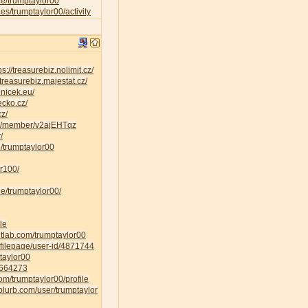
ile/trumptaylor00
iles/trumptaylor00/activity
ps://treasurebiz.nolimit.cz/
/treasurebiz.majestat.cz/
enicek.eu/
ecko.cz/
cz/
ty/member/v2ajEHTqz
/
ee/trumptaylor00
r100/
le/trumptaylor00/
le
gitlab.com/trumptaylor00
ofilepage/user-id/4871744
ptaylor00
E1664273
om/trumptaylor00/profile
blurb.com/user/trumptaylor