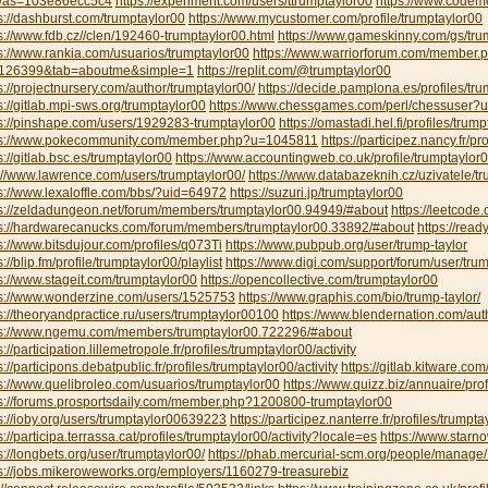
was=103e86ecc5c4
https://experiment.com/users/ttrumptaylor00
https://www.codeme
s://dashburst.com/trumptaylor00
https://www.mycustomer.com/profile/trumptaylor00
s://www.fdb.cz//clen/192460-trumptaylor00.html
https://www.gameskinny.com/gs/tru
s://www.rankia.com/usuarios/trumptaylor00
https://www.warriorforum.com/member.
126399&tab=aboutme&simple=1
https://replit.com/@trumptaylor00
s://projectnursery.com/author/trumptaylor00/
https://decide.pamplona.es/profiles/tru
s://gitlab.mpi-sws.org/trumptaylor00
https://www.chessgames.com/perl/chessuser?
s://pinshape.com/users/1929283-trumptaylor00
https://omastadi.hel.fi/profiles/trum
ps://www.pokecommunity.com/member.php?u=1045811
https://participez.nancy.fr/pr
s://gitlab.bsc.es/trumptaylor00
https://www.accountingweb.co.uk/profile/trumptaylor
://www.lawrence.com/users/trumptaylor00/
https://www.databazeknih.cz/uzivatele/
s://www.lexaloffle.com/bbs/?uid=64972
https://suzuri.jp/trumptaylor00
ps://zeldadungeon.net/forum/members/trumptaylor00.94949/#about
https://leetcode
ps://hardwarecanucks.com/forum/members/trumptaylor00.33892/#about
https://read
s://www.bitsdujour.com/profiles/q073Ti
https://www.pubpub.org/user/trump-taylor
s://blip.fm/profile/trumptaylor00/playlist
https://www.digi.com/support/forum/user/tru
s://www.stageit.com/trumptaylor00
https://opencollective.com/trumptaylor00
ps://www.wonderzine.com/users/1525753
https://www.graphis.com/bio/trump-taylor/
s://theoryandpractice.ru/users/trumptaylor00100
https://www.blendernation.com/aut
ps://www.ngemu.com/members/trumptaylor00.722296/#about
s://participation.lillemetropole.fr/profiles/trumptaylor00/activity
s://participons.debatpublic.fr/profiles/trumptaylor00/activity
https://gitlab.kitware.co
s://www.quelibroleo.com/usuarios/trumptaylor00
https://www.quizz.biz/annuaire/prof
ps://forums.prosportsdaily.com/member.php?1200800-trumptaylor00
s://ioby.org/users/trumptaylor00639223
https://participez.nanterre.fr/profiles/trumpta
s://participa.terrassa.cat/profiles/trumptaylor00/activity?locale=es
https://www.starno
s://longbets.org/user/trumptaylor00/
https://phab.mercurial-scm.org/people/manage
s://jobs.mikeroweworks.org/employers/1160279-treasurebiz