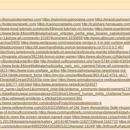
ps://bonuspokergames.com/
https://spinningcasinogame.com/
https://grandcasinoso
s://pokergamesets.com/
https://casinocraptable.com/
http://icalshare.herokuapp.co
://www.good-tutorials.com/posts/49/good-tutorials-on-heroku
https://www.quantumm
s://www.tiede.fi/blogit/tutkijatarha/nain_virtasten_perhe_elaa_bioajan_nakokulmas
e=1&show-all-comments=10387#comment-3230669
http://www.utilecopii.ro/artico
arcina/5405/
https://www.pentaxuser.com/news/new-pentax-k-3-iii-dslr-coming-with
3#addcomment
https://dl.openhandhelds.org/cgi-bin/pandora.cgi?0,0,0,0,2,467
://archives.lametropole.com/article/arts-et-spectacles/livres/la-grande-bibliotheque
ps://myapple.pl/users/392346-bonus-poker-games
https://www.abclinuxu.cz/lide/ja
h=/Bookmrk&orderBy=title
http://molbiol.ru/forums/index.php?act=ST&f=24&t=6365
ps://www.tiede.fi/blogit/tutkijatarha/bioaika_nain_sen_naemme?show-all-commen
0813
https://www.icujp.org/take_action
http://www.dailymagazine.news/news-nid-
5194.html#comment_formx
https://my.cbn.com/pg/file/6eaac963-81a2-47b1-ab17-
43edd4d81/read/356183/a-new-day/
https://www.animationsource.org/board/creatin
son-t28177-180.html
https://www.anarkismo.net/article/32402?
hor_name=JazDom1&comment_limit=0&condense_comments=false#comment172
ps://stopthedrugwar.org/speakeasy/2018/jul/13/event_human_rights_challenge?
s://trac.edgewall.org/demo-1.4/ticket/1#comment:362
ps://www.campodemontiel.com/es/blog/Posts/show/osteoporosis-4
ps://www.oldtownhome.com/2018/2/23/Which-of-Old-Town-Alexandrias-Spite-Houses-
e-of-Inches/#comments
https://www.commandlinefu.com/commands/view/64/start-u
ded-to-open-the-screen-session-named-main
https://www.spoluhraci.cz/sachyhb/
11.2013/fotogalerie/galerie/gallery_id/14148?mark=1162733#post-1162733
https:
n.com/solution/view/4990206643558831621#answer-16248
http://infrosoft.phatco