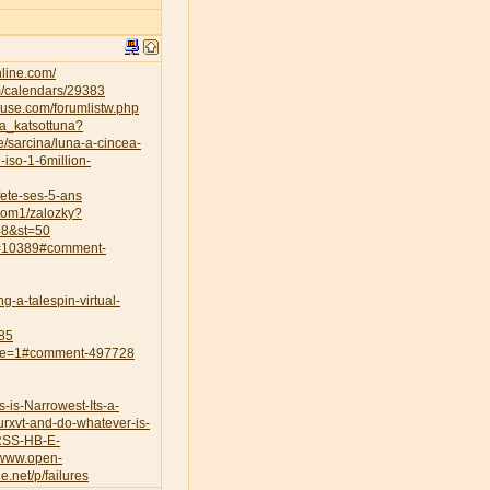
nline.com/
m/calendars/29383
use.com/forumlistw.php
ta_katsottuna?
le/sarcina/luna-a-cincea-
-iso-1-6million-
-fete-ses-5-ans
zdom1/zalozky?
48&st=50
ts=10389#comment-
g-a-talespin-virtual-
85
page=1#comment-497728
is-Narrowest-Its-a-
rxvt-and-do-whatever-is-
-RSS-HB-E-
//www.open-
de.net/p/failures