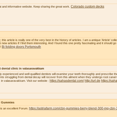
Colorado custom decks
t and informative website. Keep sharing the great work.
, this article is really one of the very best in the history of articles. I am a antique ’Article’ c
 new articles if I find them interesting. And I found this one pretty fascinating and it should go
Bi folding doors Portsmouth
k!
 dental clinic in valasaravakkam
ly experienced and well-qualified dentists will examine your teeth thoroughly and prescribe t
ents struggling from dental decay will recover from this ailment when they undergo root canal 
https://sahasdental.com/
http://url.de
https://sah
ic in valasaravakkam. Visit our website :
 Gummies
https://astriafarm.com/cbn-gummies-berry-blend-300-mg-cbn-
 is an excellent Forum.