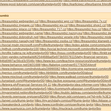
://connect.releasewire.com/profile/503533/links
https://www.trainingzone.co.uk/prof
://www.good-tutorials.com/users/trumptaylor00
https://participez.villeurbanne.fr/prof
surebiz
s://treasurebiz.webgarden.cz/
https://treasurebiz.wgz.cz/
https://treasurebiz.7x.cz/
s://treasurebiz.mypage.cz/
https://treasurebiz.jex.cz/
https://treasurebiz.shop1.cz/
htt
s://treasurebiz.iplace.cz/
https://treasurebiz.717.cz/
https://treasurebiz.huu.cz/
https:/
s://treasurebiz.webgarden.name/
https://treasurebiz.nazory.eu/
https://treasurebiz.d
s://treasurebiz.dobrodruh.net/
https://treasurebiz.vesele.info/
https://treasurebiz.mist
s://treasurebiz.napady.net/
https://treasurebiz.osoba.cz/
https://treasurebiz.klanweb.
s://social.msdn.microsoft.com/Profile/trumptaylor
https://edex.adobe.com/communi
s://github.com/trumptaylor100
https://social.technet.microsoft.com/profile/trumptaylor
s://profile.hatena.ne.jp/trumptaylor00/
https://issuu.com/trumptaylor00
https://linktr.
ps://zen.yandex.ru/media/id/62544688ad5e973b55576115/why-financial-services-
446d0997ac56cd3c5546c
https://www.tes.com/teaching-resources/shop/trumptaylo
ps://www.behance.net/1fd31688
https://tabelog.com/rvwr/017782654/prof/
ps://www.indiegogo.com/individuals/28990082
https://comicvine.gamespot.com/profi
s://genius.com/trumptaylor00
https://dribbble.com/trumptaylor00/about
s://www.mixcloud.com/trumptaylor00/
https://www.wattpad.com/user/trumptaylor00
s://unsplash.com/@trumptaylor00/
https://active.popsugar.com/@trumptaylor00/profi
s://telegra.ph/Financial-Services-04-11
http://trumptaylor.idea.informer.com/
https://
s://www.artstation.com/trumptaylor5
https://community.atlassian.com/t5/user/viewpr
s://myanimelist.net/profile/trumptaylor00
https://public.tableau.com/app/profile/trum
s://events.opensuse.org/users/82069
https://forum.ixbt.com/users.cgi?id=info:%3
s://angel.co/u/trump-taylor
https://my.archdaily.com/us/@trump-taylor
https://pbase.c
s://speakerdeck.com/taylo
https://www.iconfinder.com/user/trump-taylor
https://www.
s://www.suamusica.com.br/trumptaylor
https://muckrack.com/trump-taylor/bio