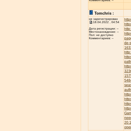
Комментариев: --
Tomchris :
не зарегистрирован
htt
18.04.2022 , 04:54
http
http
Дата регистрации: --
Местонахождение: --
http
Пол: не доступно
pag
Комментариев: --
de-s
163
http
htt
pat
htt
323
157
548
sea
aut
htt
http
htt
htt
Gam
nee
20.
ope