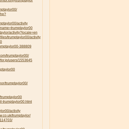
ntor.io/@trumptaylor
mptaylor00/
php?
mptaylor00/activity
uname=trumptaylor00
ptaylor/activity?locale=en
ofiles/trumptaylor00/activity
00
trumptaylor00-388809
.com/trumptaylor00/
yfor.jp/users/1553645
mptaylor00
hor/trumptaylor00/
m/trumptaylor00
il-trumptaylor00.html
ylor00/activity
w.co.uk/trumptaylor/
/114703/