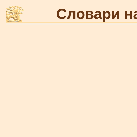
Словари н