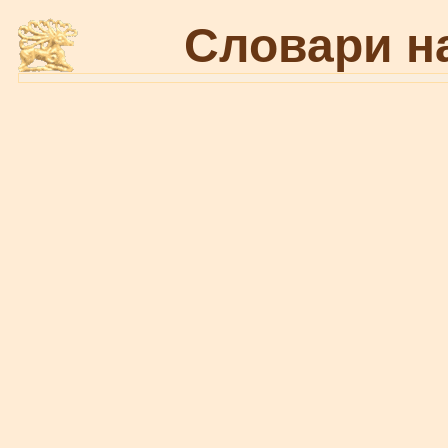
Словари н