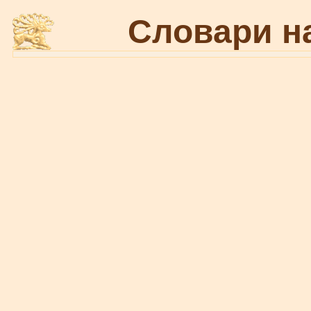
Словари н