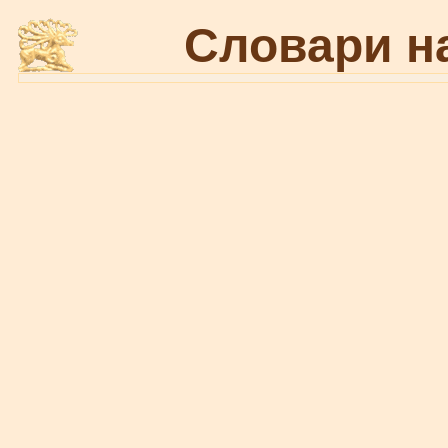
Словари н