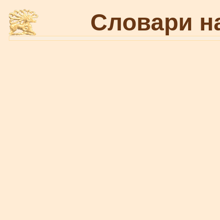
Словари н