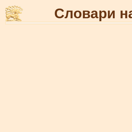
Словари н