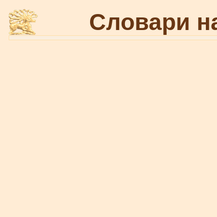
Словари н