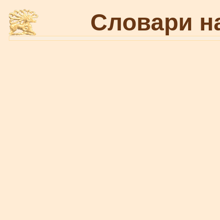
Словари н