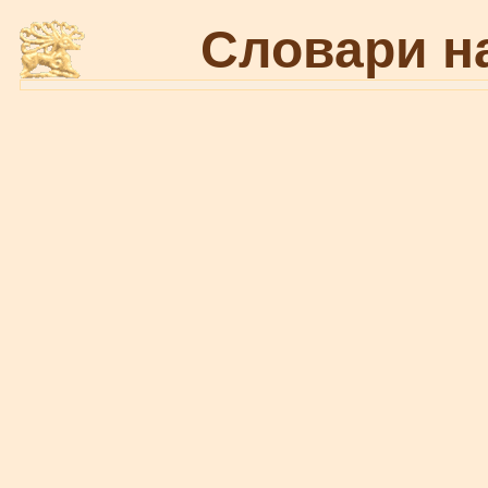
Словари н