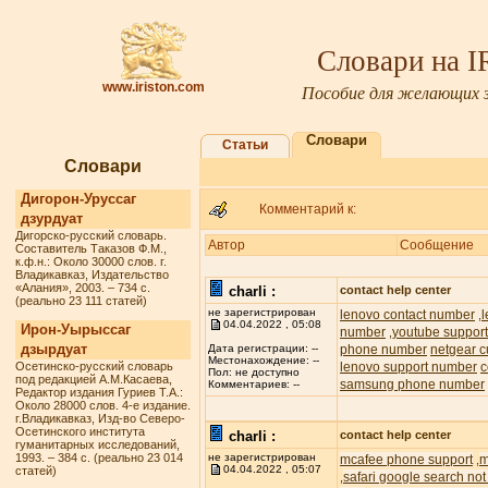
Словари на 
www.iriston.com
Пособие для желающих з
Словари
Статьи
Словари
Дигорон-Уруссаг
Комментарий к:
дзурдуат
Дигорско-русский словарь.
Автор
Сообщение
Составитель Таказов Ф.М.,
к.ф.н.: Около 30000 слов. г.
Владикавказ, Издательство
«Алания», 2003. – 734 с.
charli :
contact help center
(реально 23 111 статей)
не зарегистрирован
lenovo contact number
,
04.04.2022 , 05:08
Ирон-Уырыссаг
number
youtube suppor
,
дзырдуат
phone number
netgear c
Дата регистрации: --
Местонахождение: --
Осетинско-русский словарь
lenovo support number
c
Пол: не доступно
под редакцией А.М.Касаева,
samsung phone number
Комментариев: --
Редактор издания Гуриев Т.А.:
Около 28000 слов. 4-е издание.
г.Владикавказ, Изд-во Северо-
Осетинского института
charli :
contact help center
гуманитарных исследований,
1993. – 384 с. (реально 23 014
не зарегистрирован
mcafee phone support
m
,
04.04.2022 , 05:07
статей)
safari google search not
,