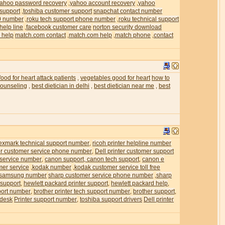
ahoo password recovery
yahoo account recovery
yahoo
,
,
 support
toshiba customer support
snapchat contact number
,
0 number
roku tech support phone number
roku technical support
,
,
help line
facebook customer care
norton security download
,
 help
match.com contact
match.com help
match phone
contact
,
,
,
food for heart attack patients
vegetables good for heart
how to
,
 counseling
best dietician in delhi
best dietician near me
best
,
,
,
exmark technical support number
ricoh printer helpline number
,
ter customer service phone number
Dell printer customer support
,
 service number
canon support, canon tech support
canon e
,
,
mer service
kodak number
kodak customer service toll free
,
,
samsung number
sharp customer service phone number
sharp
,
 support
hewlett packard printer support
hewlett packard help
,
,
,
pport number
brother printer tech support number
brother support
,
,
,
 desk
Printer support number
toshiba support drivers
Dell printer
,