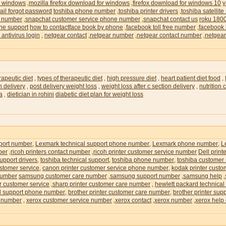
or windows
mozilla firefox download for windows
firefox download for windows 10
y
,
,
il forgot password
toshiba phone number
toshiba printer drivers
toshiba satellite
,
,
e number
snapchat customer service phone number
snapchat contact us
roku 180
,
,
ne support
how to contactface book by phone
facebook toll free number
facebook 
,
,
 antivirus login
netgear contact
netgear number
netgear contact number
netgear
,
,
,
,
rapeutic diet
types of therapeutic diet
high pressure diet
heart patient diet food
,
,
,
,
n delivery
post delivery weight loss
weight loss after c section delivery
nutrition
,
,
,
ia
dietician in rohini
diabetic diet plan for weight loss
,
pport number
Lexmark technical support phone number
Lexmark phone number
L
,
,
,
ber
ricoh printers contact number
ricoh printer customer service number
Dell prin
,
,
upport drivers
toshiba technical support
toshiba phone number
toshiba customer
,
,
,
ustomer service
canon printer customer service phone number
kodak printer custo
,
,
number
samsung customer care number
samsung support number
samsung help
,
,
,
r customer service
sharp printer customer care number
hewlett packard technical
,
,
al support phone number
brother printer customer care number
brother printer su
,
,
e number
xerox customer service number
xerox contact
xerox number
xerox help
,
,
,
,