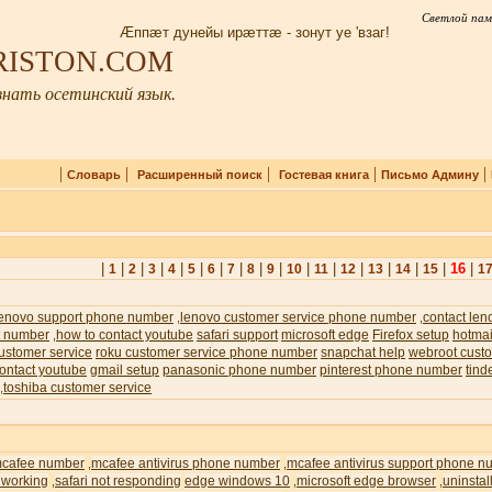
Светлой пам
Æппæт дунейы ирæттæ - зонут уе 'взаг!
IRISTON.COM
нать осетинский язык.
|
|
|
|
|
Словарь
Расширенный поиск
Гостевая книга
Письмо Админу
|
|
|
|
|
|
|
|
|
|
|
|
|
|
|
|
16
|
1
2
3
4
5
6
7
8
9
10
11
12
13
14
15
1
lenovo support phone number
lenovo customer service phone number
contact len
,
,
t number
how to contact youtube
safari support
microsoft edge
Firefox setup
hotmai
,
ustomer service
roku customer service phone number
snapchat help
webroot custo
ontact youtube
gmail setup
panasonic phone number
pinterest phone number
tind
toshiba customer service
,
cafee number
mcafee antivirus phone number
mcafee antivirus support phone n
,
,
 working
safari not responding
edge windows 10
microsoft edge browser
uninstal
,
,
,