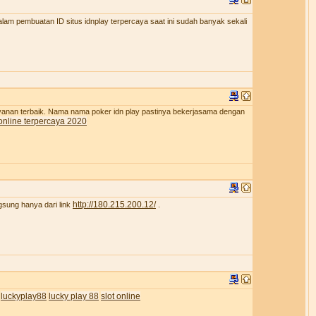
lam pembuatan ID situs idnplay terpercaya saat ini sudah banyak sekali
ayanan terbaik. Nama nama poker idn play pastinya bekerjasama dengan
online terpercaya 2020
http://180.215.200.12/
gsung hanya dari link
.
luckyplay88
lucky play 88
slot online