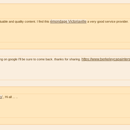
émondage Victoriaville
uable and quality content. I find this
a very good service provider.
https://www.berkeleycapainter
ng on google I’ll be sure to come back. thanks for sharing.
o/
, Hi all ... ..