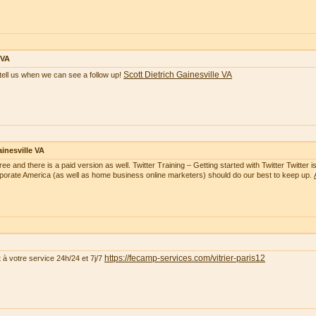
 VA
Scott Dietrich Gainesville VA
tell us when we can see a follow up!
inesville VA
free and there is a paid version as well. Twitter Training – Getting started with Twitter Twitte
rporate America (as well as home business online marketers) should do our best to keep up.
https://fecamp-services.com/vitrier-paris12
t à votre service 24h/24 et 7j/7