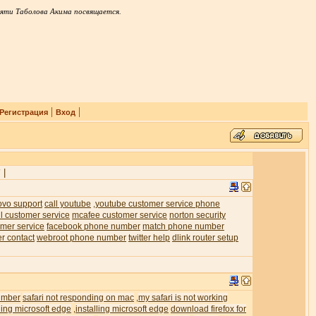
яти Таболова Акима посвящается.
|
|
Регистрация
Вход
|
7
ovo support
call youtube
youtube customer service phone
,
l customer service
mcafee customer service
norton security
mer service
facebook phone number
match phone number
er contact
webroot phone number
twitter help
dlink router setup
umber
safari not responding on mac
my safari is not working
,
ling microsoft edge
installing microsoft edge
download firefox for
,