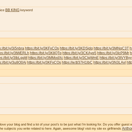
BB KING
ice
keyword
s://bit.ly/3i5nbra
https://bit.ly/3KFxCOs
https://bit.ly/3KDSjdq
https://bit.ly/3MNqC3T
h
ps://bit.ly/3tWERLh
https://bit.ly/3KIlQTp
https://bit.ly/3CKAyq5
https://bit.ly/3IcP9Mr
h
ps://bit.ly/3IbLgqM
https://bit.ly/3MModXc
https://bit.ly/3CIgWmE
https://bit.ly/3tVYByy
s://bit.ly/3u8O0Ai
https://bit.ly/3KFxCOs
https://w.tt/37H1lbC
https://bit.ly/3N3LAvl
htt
ve your blog and find a lot of your post’s to be just what I’m looking for. Do you offer guest wr
Anthon
he subjects you write related to here. Again, awesome blog! visit my site ex girlfriends