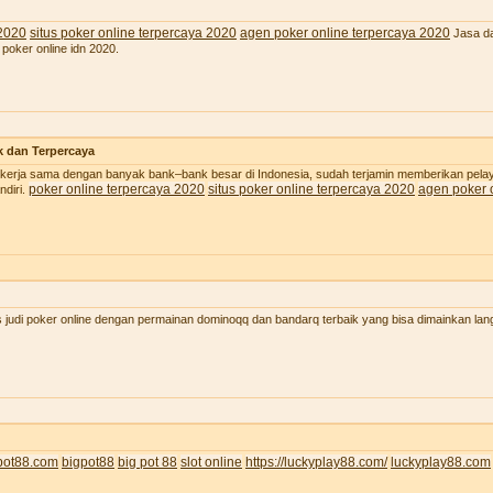
 2020
situs poker online terpercaya 2020
agen poker online terpercaya 2020
Jasa da
 poker online idn 2020.
k dan Terpercaya
 bekerja sama dengan banyak bank–bank besar di Indonesia, sudah terjamin memberikan pel
poker online terpercaya 2020
situs poker online terpercaya 2020
agen poker 
diri.
judi poker online dengan permainan dominoqq dan bandarq terbaik yang bisa dimainkan lan
pot88.com
bigpot88
big pot 88
slot online
https://luckyplay88.com/
luckyplay88.com