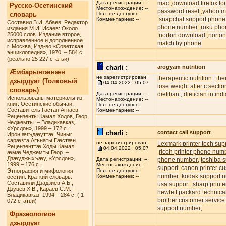
mac
download firefox f
Дата регистрации: --
,
Русско-Осетинский
Местонахождение: --
password reset
yahoo ma
,
словарь
Пол: не доступно
snapchat support phon
,
Комментариев: --
Составил В.И. Абаев. Редактор
phone number
roku pho
,
издания М.И. Исаев: Около
25000 слов. Издание второе,
norton download
norton
,
,
исправленное и дополненное.
match by phone
г. Москва, Изд-во «Советская
энциклопедия», 1970. – 584 с.
(реально 25 227 статьи)
charli :
arogyam nutrition
Æмбарынгæнæн
не зарегистрирован
therapeutic nutrition
the
,
дзырдуат (Толковый
04.04.2022 , 05:07
lose weight after c sectio
словарь)
dietitian
dietician in ind
Дата регистрации: --
,
Использованы материалы из
Местонахождение: --
книг: Осетинские обычаи.
Пол: не доступно
Составитель Гастан Агнаев.
Комментариев: --
Рецензенты Камал Ходов, Геор
Чеджемты. – Владикавказ,
«Урсдон», 1999 – 172 с.;
charli :
contact call support
Ирон æгъдæуттæ. Чиныг
сарæзта Агънаты Гæстæн.
не зарегистрирован
Lexmark printer tech su
Рецензенттæ Ходы Камал
04.04.2022 , 05:07
ricoh printer phone num
,
æмæ Чеджемты Геор. –
Дзæуджыхъæу, «Урсдон»,
phone number
toshiba s
Дата регистрации: --
,
1999 – 176 с.;
Местонахождение: --
support
canon printer c
,
Этнография и мифология
Пол: не доступно
number
kodak support 
,
Комментариев: --
осетин. Краткий словарь.
Составили Дзадзиев А.Б.,
usa support
sharp printe
,
Дзуцев Х.В., Караев С.М. –
hewlett packard technic
Владикавказ, 1994 – 284 с. ( 1
brother customer servic
072 статьи)
support number
,
Фразеологион
дзырдуат