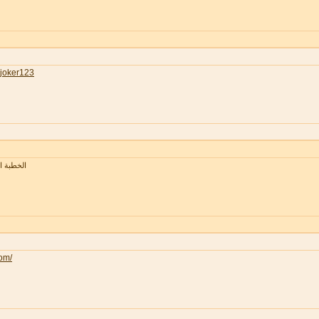
joker123
الخطبة 
com/