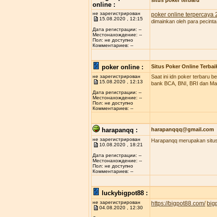
situs poker terbaru
online :
не зарегистрирован
poker online terpercaya
15.08.2020 , 12:15
dimainkan oleh para pecinta
Дата регистрации: --
Местонахождение: --
Пол: не доступно
Комментариев: --
poker online :
Situs Poker Online Terbai
не зарегистрирован
Saat ini idn poker terbaru
15.08.2020 , 12:13
bank BCA, BNI, BRI dan Man
Дата регистрации: --
Местонахождение: --
Пол: не доступно
Комментариев: --
harapanqq :
harapanqqq@gmail.com
не зарегистрирован
Harapanqq merupakan situs 
10.08.2020 , 18:21
Дата регистрации: --
Местонахождение: --
Пол: не доступно
Комментариев: --
luckybigpot88 :
не зарегистрирован
https://bigpot88.com/
big
04.08.2020 , 12:30