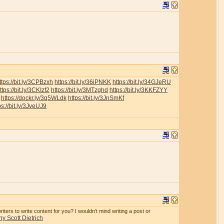
ttps://bit.ly/3CPBzxh
https://bit.ly/36iPNKK
https://bit.ly/34GJeRU
ttps://bit.ly/3CKIzf2
https://bit.ly/3MTzghd
https://bit.ly/3KKFZYY
https://dockr.ly/3q5WLdk
https://bit.ly/3JnSmKf
ps://bit.ly/3JveUJ9
iters to write content for you? I wouldn’t mind writing a post or
y Scott Dietrich