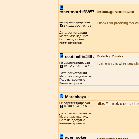
robertmorris53957
émondage Victoriaville
:
не зарегистрирован
Thanks for providing this val
17.12.2020 , 07:57
Дата регистрации: --
Местонахождение: --
Пол: не доступно
Комментариев: --
scottheflin589 :
Berkeley Painter
не зарегистрирован
I came on this while searchi
16.12.2020 , 14:58
Дата регистрации: --
Местонахождение: --
Пол: не доступно
Комментариев: --
Margahayu :
не зарегистрирован
https://jamiekru.postach.i
18.09.2020 , 16:05
Дата регистрации: --
Местонахождение: --
Пол: не доступно
Комментариев: --
agen poker