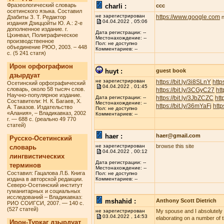
Фразеологический словарь
charli :
ccc
осетинского языка. Составил
не зарегистрирован
https://www.google.com
Дзабиты З. Т. Редактор
n
04.04.2022 , 05:06
издания Дзиццойты Ю. А.: 2-е
дополненное издание. г.
Дата регистрации: --
Цхинвал, Полиграфическое
Местонахождение: --
производственное
Пол: не доступно
объединение РЮО, 2003. – 448
Комментариев: --
с. (5 241 статя)
Ирон орфографион
huyt :
guest book
дзырдуат
не зарегистрирован
https://bit.ly/3i8SLnY
http
Осетинский орфографический
04.04.2022 , 01:45
словарь, около 58 тысяч слов.
https://bit.ly/3CGyC27
htt
Научно-популярное издание.
https://bit.ly/3JbZCZC
htt
Дата регистрации: --
Составители: Н. К. Багаев, Х.
Местонахождение: --
https://bit.ly/36mYaFj
http
А. Таказов. Издательство
Пол: не доступно
«Алания», – Владикавказ, 2002
Комментариев: --
г. — 688 с. (реально 49 770
статей)
haer :
haer@gmail.com
Русско-Осетинский
не зарегистрирован
browse this site
словарь
04.04.2022 , 00:12
лингвистических
Дата регистрации: --
терминов
Местонахождение: --
Составил: Гацалова Л.Б. Книга
Пол: не доступно
издана в авторской редакции.
Комментариев: --
Северо-Осетинский институт
гуманитарных и социальных
исследований – Владикавказ:
mshahid :
Anthony Scott Dietrich
РИО СОИГСИ, 2007. — 140 с.
(527 статей)
не зарегистрирован
My spouse and I absolutely lo
03.04.2022 , 14:53
elaborating on a number of t
Ирон-Туркаг дзырдуат