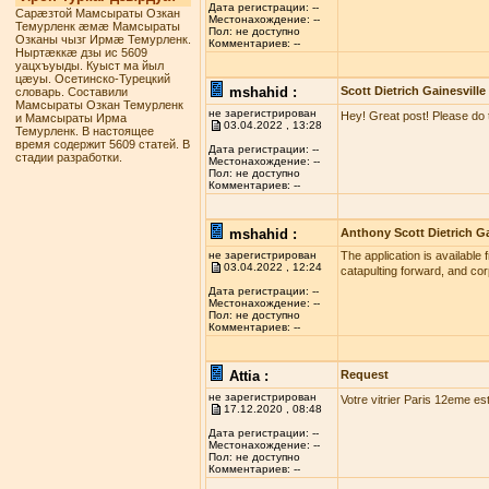
Дата регистрации: --
Сарæзтой Мамсыраты Озкан
Местонахождение: --
Темурленк æмæ Мамсыраты
Пол: не доступно
Озканы чызг Ирмæ Темурленк.
Комментариев: --
Ныртæккæ дзы ис 5609
уацхъуыды. Куыст ма йыл
цæуы. Осетинско-Турецкий
mshahid :
Scott Dietrich Gainesville
словарь. Составили
Мамсыраты Озкан Темурленк
не зарегистрирован
Hey! Great post! Please do 
и Мамсыраты Ирма
03.04.2022 , 13:28
Темурленк. В настоящее
время содержит 5609 статей. В
Дата регистрации: --
стадии разработки.
Местонахождение: --
Пол: не доступно
Комментариев: --
mshahid :
Anthony Scott Dietrich Ga
не зарегистрирован
The application is available 
03.04.2022 , 12:24
catapulting forward, and co
Дата регистрации: --
Местонахождение: --
Пол: не доступно
Комментариев: --
Attia :
Request
не зарегистрирован
Votre vitrier Paris 12eme es
17.12.2020 , 08:48
Дата регистрации: --
Местонахождение: --
Пол: не доступно
Комментариев: --