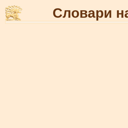
Словари н