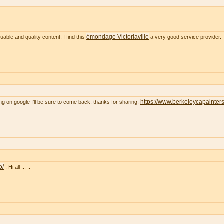
émondage Victoriaville
uable and quality content. I find this
a very good service provider.
https://www.berkeleycapainter
ng on google I’ll be sure to come back. thanks for sharing.
o/
, Hi all ... ..