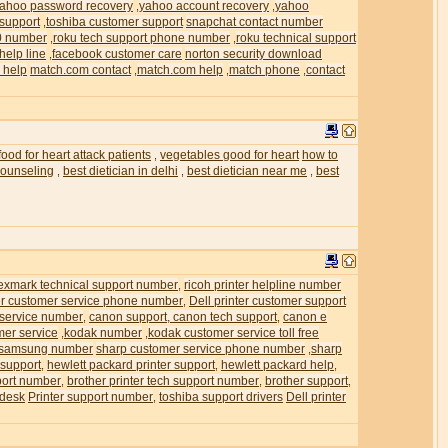
ahoo password recovery
yahoo account recovery
yahoo
,
,
 support
toshiba customer support
snapchat contact number
,
0 number
roku tech support phone number
roku technical support
,
,
help line
facebook customer care
norton security download
,
 help
match.com contact
match.com help
match phone
contact
,
,
,
food for heart attack patients
vegetables good for heart
how to
,
 counseling
best dietician in delhi
best dietician near me
best
,
,
,
exmark technical support number
ricoh printer helpline number
,
ter customer service phone number
Dell printer customer support
,
 service number
canon support, canon tech support
canon e
,
,
mer service
kodak number
kodak customer service toll free
,
,
samsung number
sharp customer service phone number
sharp
,
 support
hewlett packard printer support
hewlett packard help
,
,
,
pport number
brother printer tech support number
brother support
,
,
,
 desk
Printer support number
toshiba support drivers
Dell printer
,