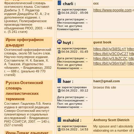
Фразеологический словарь
charli :
ccc
осетинского языка. Составил
не зарегистрирован
https://www.google.com
Дзабиты З. Т. Редактор
n
04.04.2022 , 05:06
издания Дзиццойты Ю. А.: 2-е
дополненное издание. г.
Дата регистрации: --
Цхинвал, Полиграфическое
Местонахождение: --
производственное
Пол: не доступно
объединение РЮО, 2003. – 448
Комментариев: --
с. (5 241 статя)
Ирон орфографион
huyt :
guest book
дзырдуат
не зарегистрирован
https://bit.ly/3i8SLnY
http
Осетинский орфографический
04.04.2022 , 01:45
словарь, около 58 тысяч слов.
https://bit.ly/3CGyC27
htt
Научно-популярное издание.
https://bit.ly/3JbZCZC
htt
Дата регистрации: --
Составители: Н. К. Багаев, Х.
Местонахождение: --
https://bit.ly/36mYaFj
http
А. Таказов. Издательство
Пол: не доступно
«Алания», – Владикавказ, 2002
Комментариев: --
г. — 688 с. (реально 49 770
статей)
haer :
haer@gmail.com
Русско-Осетинский
не зарегистрирован
browse this site
словарь
04.04.2022 , 00:12
лингвистических
Дата регистрации: --
терминов
Местонахождение: --
Составил: Гацалова Л.Б. Книга
Пол: не доступно
издана в авторской редакции.
Комментариев: --
Северо-Осетинский институт
гуманитарных и социальных
исследований – Владикавказ:
mshahid :
Anthony Scott Dietrich
РИО СОИГСИ, 2007. — 140 с.
(527 статей)
не зарегистрирован
My spouse and I absolutely lo
03.04.2022 , 14:53
elaborating on a number of t
Ирон-Туркаг дзырдуат