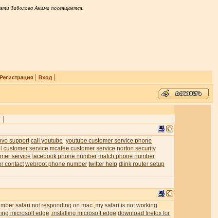
яти Таболова Акима посвящается.
|
|
Регистрация
Вход
|
7
ovo support
call youtube
youtube customer service phone
,
l customer service
mcafee customer service
norton security
mer service
facebook phone number
match phone number
er contact
webroot phone number
twitter help
dlink router setup
umber
safari not responding on mac
my safari is not working
,
ling microsoft edge
installing microsoft edge
download firefox for
,