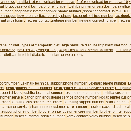
or windows
mozilla firefox download for windows
firefox download for windows 10
y
,
,
il forgot password
toshiba phone number
toshiba printer drivers
toshiba satellite
,
,
e number
snapchat customer service phone number
snapchat contact us
roku 180
,
,
ne support
how to contactface book by phone
facebook toll free number
facebook 
,
,
 antivirus login
netgear contact
netgear number
netgear contact number
netgear
,
,
,
,
rapeutic diet
types of therapeutic diet
high pressure diet
heart patient diet food
,
,
,
,
n delivery
post delivery weight loss
weight loss after c section delivery
nutrition
,
,
,
ia
dietician in rohini
diabetic diet plan for weight loss
,
pport number
Lexmark technical support phone number
Lexmark phone number
L
,
,
,
ber
ricoh printers contact number
ricoh printer customer service number
Dell prin
,
,
upport drivers
toshiba technical support
toshiba phone number
toshiba customer
,
,
,
ustomer service
canon printer customer service phone number
kodak printer custo
,
,
number
samsung customer care number
samsung support number
samsung help
,
,
,
r customer service
sharp printer customer care number
hewlett packard technical
,
,
al support phone number
brother printer customer care number
brother printer su
,
,
e number
xerox customer service number
xerox contact
xerox number
xerox help
,
,
,
,