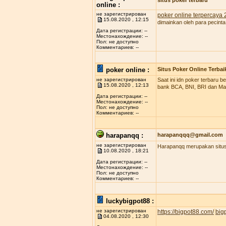
situs poker terbaru
online :
не зарегистрирован
poker online terpercaya
15.08.2020 , 12:15
dimainkan oleh para pecinta
Дата регистрации: --
Местонахождение: --
Пол: не доступно
Комментариев: --
poker online :
Situs Poker Online Terbai
не зарегистрирован
Saat ini idn poker terbaru
15.08.2020 , 12:13
bank BCA, BNI, BRI dan Man
Дата регистрации: --
Местонахождение: --
Пол: не доступно
Комментариев: --
harapanqq :
harapanqqq@gmail.com
не зарегистрирован
Harapanqq merupakan situs 
10.08.2020 , 18:21
Дата регистрации: --
Местонахождение: --
Пол: не доступно
Комментариев: --
luckybigpot88 :
не зарегистрирован
https://bigpot88.com/
big
04.08.2020 , 12:30