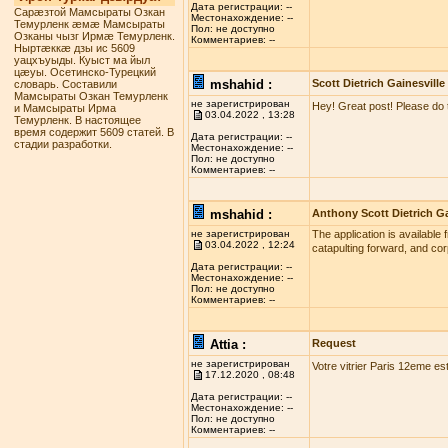
Дата регистрации: --
Сарæзтой Мамсыраты Озкан
Местонахождение: --
Темурленк æмæ Мамсыраты
Пол: не доступно
Озканы чызг Ирмæ Темурленк.
Комментариев: --
Ныртæккæ дзы ис 5609
уацхъуыды. Куыст ма йыл
цæуы. Осетинско-Турецкий
mshahid :
Scott Dietrich Gainesville
словарь. Составили
Мамсыраты Озкан Темурленк
не зарегистрирован
Hey! Great post! Please do 
и Мамсыраты Ирма
03.04.2022 , 13:28
Темурленк. В настоящее
время содержит 5609 статей. В
Дата регистрации: --
стадии разработки.
Местонахождение: --
Пол: не доступно
Комментариев: --
mshahid :
Anthony Scott Dietrich Ga
не зарегистрирован
The application is available 
03.04.2022 , 12:24
catapulting forward, and co
Дата регистрации: --
Местонахождение: --
Пол: не доступно
Комментариев: --
Attia :
Request
не зарегистрирован
Votre vitrier Paris 12eme es
17.12.2020 , 08:48
Дата регистрации: --
Местонахождение: --
Пол: не доступно
Комментариев: --