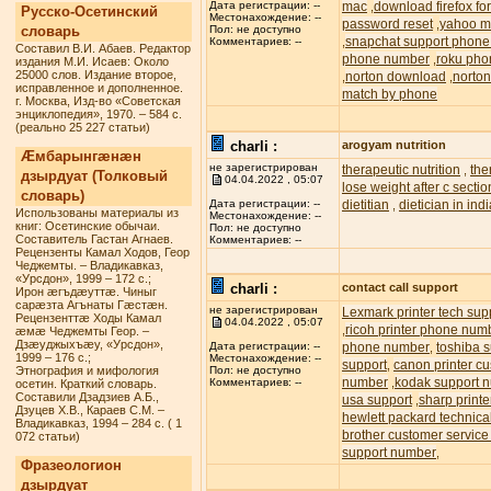
mac
download firefox f
Дата регистрации: --
,
Русско-Осетинский
Местонахождение: --
password reset
yahoo ma
,
словарь
Пол: не доступно
snapchat support phon
,
Комментариев: --
Составил В.И. Абаев. Редактор
phone number
roku pho
,
издания М.И. Исаев: Около
25000 слов. Издание второе,
norton download
norton
,
,
исправленное и дополненное.
match by phone
г. Москва, Изд-во «Советская
энциклопедия», 1970. – 584 с.
(реально 25 227 статьи)
charli :
arogyam nutrition
Æмбарынгæнæн
не зарегистрирован
therapeutic nutrition
the
,
дзырдуат (Толковый
04.04.2022 , 05:07
lose weight after c sectio
словарь)
dietitian
dietician in ind
Дата регистрации: --
,
Использованы материалы из
Местонахождение: --
книг: Осетинские обычаи.
Пол: не доступно
Составитель Гастан Агнаев.
Комментариев: --
Рецензенты Камал Ходов, Геор
Чеджемты. – Владикавказ,
«Урсдон», 1999 – 172 с.;
charli :
contact call support
Ирон æгъдæуттæ. Чиныг
сарæзта Агънаты Гæстæн.
не зарегистрирован
Lexmark printer tech su
Рецензенттæ Ходы Камал
04.04.2022 , 05:07
ricoh printer phone num
,
æмæ Чеджемты Геор. –
Дзæуджыхъæу, «Урсдон»,
phone number
toshiba s
Дата регистрации: --
,
1999 – 176 с.;
Местонахождение: --
support
canon printer c
,
Этнография и мифология
Пол: не доступно
number
kodak support 
,
Комментариев: --
осетин. Краткий словарь.
Составили Дзадзиев А.Б.,
usa support
sharp printe
,
Дзуцев Х.В., Караев С.М. –
hewlett packard technic
Владикавказ, 1994 – 284 с. ( 1
brother customer servic
072 статьи)
support number
,
Фразеологион
дзырдуат