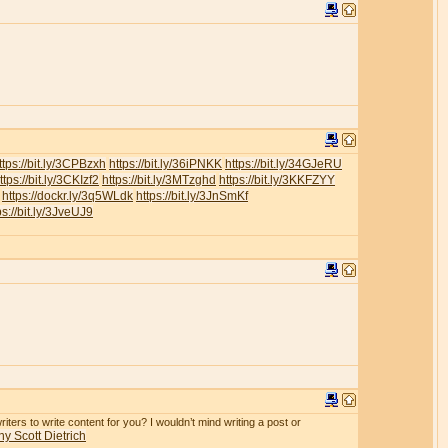
ttps://bit.ly/3CPBzxh
https://bit.ly/36iPNKK
https://bit.ly/34GJeRU
ttps://bit.ly/3CKIzf2
https://bit.ly/3MTzghd
https://bit.ly/3KKFZYY
https://dockr.ly/3q5WLdk
https://bit.ly/3JnSmKf
ps://bit.ly/3JveUJ9
iters to write content for you? I wouldn’t mind writing a post or
y Scott Dietrich