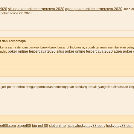
 2020
situs poker online terpercaya 2020
agen poker online terpercaya 2020
Jasa da
 poker online idn 2020.
k dan Terpercaya
 bekerja sama dengan banyak bank–bank besar di Indonesia, sudah terjamin memberikan pel
poker online terpercaya 2020
situs poker online terpercaya 2020
agen poker 
diri.
judi poker online dengan permainan dominoqq dan bandarq terbaik yang bisa dimainkan lan
pot88.com
bigpot88
big pot 88
slot online
https://luckyplay88.com/
luckyplay88.com