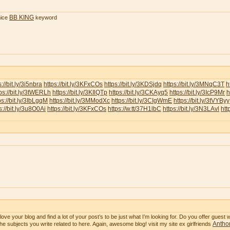
BB KING
ice
keyword
s://bit.ly/3i5nbra
https://bit.ly/3KFxCOs
https://bit.ly/3KDSjdq
https://bit.ly/3MNqC3T
h
ps://bit.ly/3tWERLh
https://bit.ly/3KIlQTp
https://bit.ly/3CKAyq5
https://bit.ly/3IcP9Mr
h
ps://bit.ly/3IbLgqM
https://bit.ly/3MModXc
https://bit.ly/3CIgWmE
https://bit.ly/3tVYByy
s://bit.ly/3u8O0Ai
https://bit.ly/3KFxCOs
https://w.tt/37H1lbC
https://bit.ly/3N3LAvl
htt
ve your blog and find a lot of your post’s to be just what I’m looking for. Do you offer guest wr
Anthon
he subjects you write related to here. Again, awesome blog! visit my site ex girlfriends