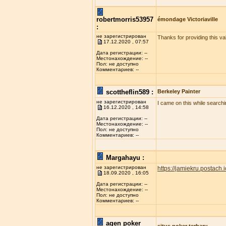
robertmorris53957
émondage Victoriaville
:
не зарегистрирован
Thanks for providing this val
17.12.2020 , 07:57
Дата регистрации: --
Местонахождение: --
Пол: не доступно
Комментариев: --
scottheflin589 :
Berkeley Painter
не зарегистрирован
I came on this while searchi
16.12.2020 , 14:58
Дата регистрации: --
Местонахождение: --
Пол: не доступно
Комментариев: --
Margahayu :
не зарегистрирован
https://jamiekru.postach.i
18.09.2020 , 16:05
Дата регистрации: --
Местонахождение: --
Пол: не доступно
Комментариев: --
agen poker