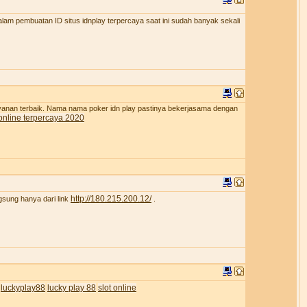
lam pembuatan ID situs idnplay terpercaya saat ini sudah banyak sekali
ayanan terbaik. Nama nama poker idn play pastinya bekerjasama dengan
online terpercaya 2020
http://180.215.200.12/
gsung hanya dari link
.
luckyplay88
lucky play 88
slot online