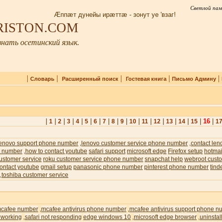
Светлой пам
Æппæт дунейы ирæттæ - зонут уе 'взаг!
IRISTON.COM
нать осетинский язык.
|
|
|
|
|
Словарь
Расширенный поиск
Гостевая книга
Письмо Админу
|
|
|
|
|
|
|
|
|
|
|
|
|
|
|
|
16
|
1
2
3
4
5
6
7
8
9
10
11
12
13
14
15
1
lenovo support phone number
lenovo customer service phone number
contact len
,
,
t number
how to contact youtube
safari support
microsoft edge
Firefox setup
hotmai
,
ustomer service
roku customer service phone number
snapchat help
webroot custo
ontact youtube
gmail setup
panasonic phone number
pinterest phone number
tind
toshiba customer service
,
cafee number
mcafee antivirus phone number
mcafee antivirus support phone n
,
,
 working
safari not responding
edge windows 10
microsoft edge browser
uninstal
,
,
,