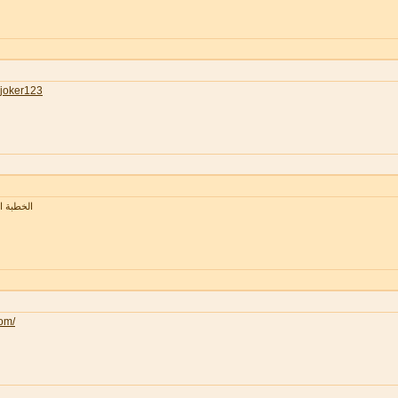
joker123
الخطبة 
com/