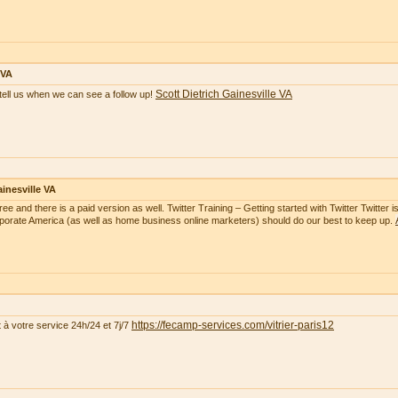
 VA
Scott Dietrich Gainesville VA
tell us when we can see a follow up!
inesville VA
free and there is a paid version as well. Twitter Training – Getting started with Twitter Twitte
rporate America (as well as home business online marketers) should do our best to keep up.
https://fecamp-services.com/vitrier-paris12
t à votre service 24h/24 et 7j/7