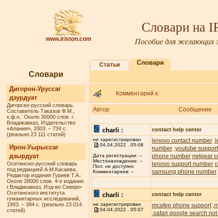
Словари на 
www.iriston.com
Пособие для желающих з
Словари
Статьи
Словари
Дигорон-Уруссаг
Комментарий к:
дзурдуат
Дигорско-русский словарь.
Автор
Сообщение
Составитель Таказов Ф.М.,
к.ф.н.: Около 30000 слов. г.
Владикавказ, Издательство
«Алания», 2003. – 734 с.
charli :
contact help center
(реально 23 111 статей)
не зарегистрирован
lenovo contact number
,
04.04.2022 , 05:08
Ирон-Уырыссаг
number
youtube suppor
,
дзырдуат
phone number
netgear c
Дата регистрации: --
Местонахождение: --
Осетинско-русский словарь
lenovo support number
c
Пол: не доступно
под редакцией А.М.Касаева,
samsung phone number
Комментариев: --
Редактор издания Гуриев Т.А.:
Около 28000 слов. 4-е издание.
г.Владикавказ, Изд-во Северо-
Осетинского института
charli :
contact help center
гуманитарных исследований,
1993. – 384 с. (реально 23 014
не зарегистрирован
mcafee phone support
m
,
04.04.2022 , 05:07
статей)
safari google search not
,