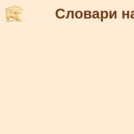
Словари н