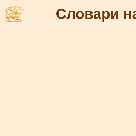
Словари н