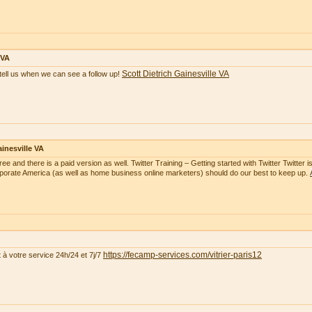
 VA
Scott Dietrich Gainesville VA
tell us when we can see a follow up!
inesville VA
free and there is a paid version as well. Twitter Training – Getting started with Twitter Twitte
rporate America (as well as home business online marketers) should do our best to keep up.
https://fecamp-services.com/vitrier-paris12
t à votre service 24h/24 et 7j/7