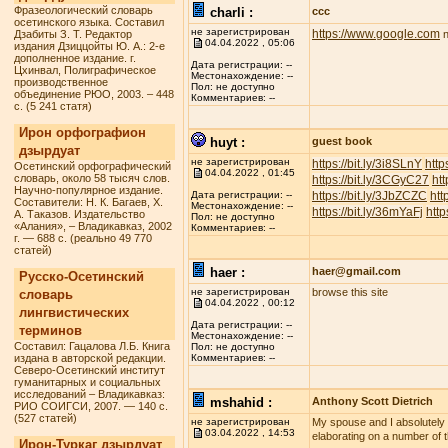
Фразеологический словарь
charli :
ccc
осетинского языка. Составил
не зарегистрирован
https://www.google.com
Дзабиты З. Т. Редактор
n
04.04.2022 , 05:06
издания Дзиццойты Ю. А.: 2-е
дополненное издание. г.
Дата регистрации: --
Цхинвал, Полиграфическое
Местонахождение: --
производственное
Пол: не доступно
объединение РЮО, 2003. – 448
Комментариев: --
с. (5 241 статя)
Ирон орфографион
huyt :
guest book
дзырдуат
не зарегистрирован
https://bit.ly/3i8SLnY
http
Осетинский орфографический
04.04.2022 , 01:45
словарь, около 58 тысяч слов.
https://bit.ly/3CGyC27
htt
Научно-популярное издание.
https://bit.ly/3JbZCZC
htt
Дата регистрации: --
Составители: Н. К. Багаев, Х.
Местонахождение: --
https://bit.ly/36mYaFj
http
А. Таказов. Издательство
Пол: не доступно
«Алания», – Владикавказ, 2002
Комментариев: --
г. — 688 с. (реально 49 770
статей)
haer :
haer@gmail.com
Русско-Осетинский
не зарегистрирован
browse this site
словарь
04.04.2022 , 00:12
лингвистических
Дата регистрации: --
терминов
Местонахождение: --
Составил: Гацалова Л.Б. Книга
Пол: не доступно
издана в авторской редакции.
Комментариев: --
Северо-Осетинский институт
гуманитарных и социальных
исследований – Владикавказ:
mshahid :
Anthony Scott Dietrich
РИО СОИГСИ, 2007. — 140 с.
(527 статей)
не зарегистрирован
My spouse and I absolutely lo
03.04.2022 , 14:53
elaborating on a number of t
Ирон-Туркаг дзырдуат