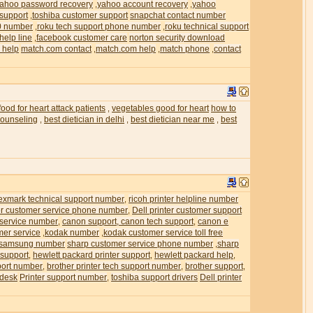
ahoo password recovery
yahoo account recovery
yahoo
,
,
 support
toshiba customer support
snapchat contact number
,
0 number
roku tech support phone number
roku technical support
,
,
help line
facebook customer care
norton security download
,
 help
match.com contact
match.com help
match phone
contact
,
,
,
food for heart attack patients
vegetables good for heart
how to
,
 counseling
best dietician in delhi
best dietician near me
best
,
,
,
exmark technical support number
ricoh printer helpline number
,
ter customer service phone number
Dell printer customer support
,
 service number
canon support, canon tech support
canon e
,
,
mer service
kodak number
kodak customer service toll free
,
,
samsung number
sharp customer service phone number
sharp
,
 support
hewlett packard printer support
hewlett packard help
,
,
,
pport number
brother printer tech support number
brother support
,
,
,
 desk
Printer support number
toshiba support drivers
Dell printer
,