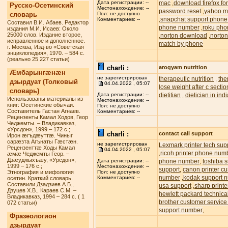
mac
download firefox f
Дата регистрации: --
,
Русско-Осетинский
Местонахождение: --
password reset
yahoo ma
,
словарь
Пол: не доступно
snapchat support phon
,
Комментариев: --
Составил В.И. Абаев. Редактор
phone number
roku pho
,
издания М.И. Исаев: Около
25000 слов. Издание второе,
norton download
norton
,
,
исправленное и дополненное.
match by phone
г. Москва, Изд-во «Советская
энциклопедия», 1970. – 584 с.
(реально 25 227 статьи)
charli :
arogyam nutrition
Æмбарынгæнæн
не зарегистрирован
therapeutic nutrition
the
,
дзырдуат (Толковый
04.04.2022 , 05:07
lose weight after c sectio
словарь)
dietitian
dietician in ind
Дата регистрации: --
,
Использованы материалы из
Местонахождение: --
книг: Осетинские обычаи.
Пол: не доступно
Составитель Гастан Агнаев.
Комментариев: --
Рецензенты Камал Ходов, Геор
Чеджемты. – Владикавказ,
«Урсдон», 1999 – 172 с.;
charli :
contact call support
Ирон æгъдæуттæ. Чиныг
сарæзта Агънаты Гæстæн.
не зарегистрирован
Lexmark printer tech su
Рецензенттæ Ходы Камал
04.04.2022 , 05:07
ricoh printer phone num
,
æмæ Чеджемты Геор. –
Дзæуджыхъæу, «Урсдон»,
phone number
toshiba s
Дата регистрации: --
,
1999 – 176 с.;
Местонахождение: --
support
canon printer c
,
Этнография и мифология
Пол: не доступно
number
kodak support 
,
Комментариев: --
осетин. Краткий словарь.
Составили Дзадзиев А.Б.,
usa support
sharp printe
,
Дзуцев Х.В., Караев С.М. –
hewlett packard technic
Владикавказ, 1994 – 284 с. ( 1
brother customer servic
072 статьи)
support number
,
Фразеологион
дзырдуат