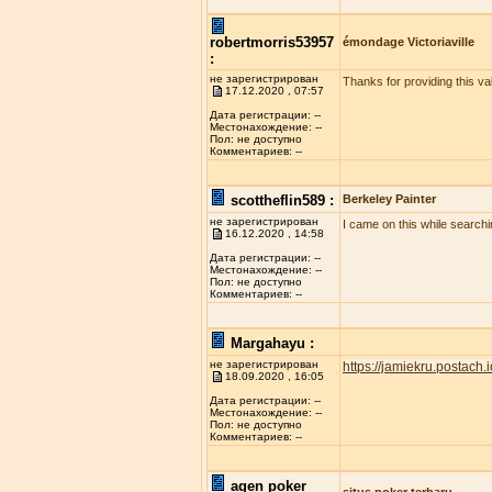
robertmorris53957
émondage Victoriaville
:
не зарегистрирован
Thanks for providing this val
17.12.2020 , 07:57
Дата регистрации: --
Местонахождение: --
Пол: не доступно
Комментариев: --
scottheflin589 :
Berkeley Painter
не зарегистрирован
I came on this while searchi
16.12.2020 , 14:58
Дата регистрации: --
Местонахождение: --
Пол: не доступно
Комментариев: --
Margahayu :
не зарегистрирован
https://jamiekru.postach.i
18.09.2020 , 16:05
Дата регистрации: --
Местонахождение: --
Пол: не доступно
Комментариев: --
agen poker