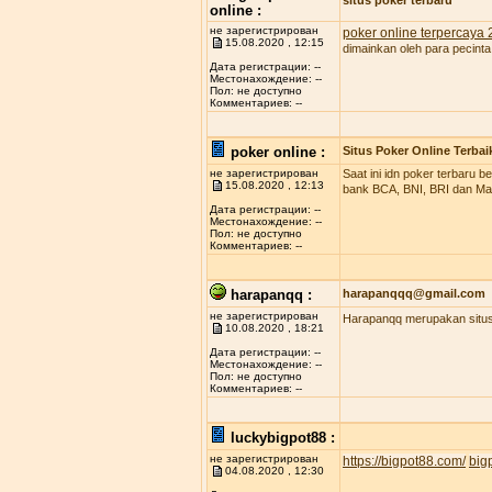
situs poker terbaru
online :
не зарегистрирован
poker online terpercaya
15.08.2020 , 12:15
dimainkan oleh para pecinta
Дата регистрации: --
Местонахождение: --
Пол: не доступно
Комментариев: --
poker online :
Situs Poker Online Terbai
не зарегистрирован
Saat ini idn poker terbaru
15.08.2020 , 12:13
bank BCA, BNI, BRI dan Man
Дата регистрации: --
Местонахождение: --
Пол: не доступно
Комментариев: --
harapanqq :
harapanqqq@gmail.com
не зарегистрирован
Harapanqq merupakan situs 
10.08.2020 , 18:21
Дата регистрации: --
Местонахождение: --
Пол: не доступно
Комментариев: --
luckybigpot88 :
не зарегистрирован
https://bigpot88.com/
big
04.08.2020 , 12:30