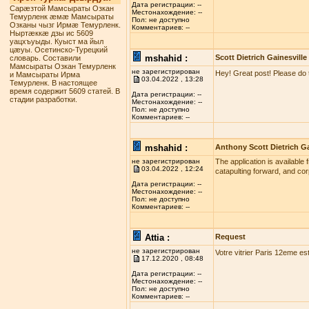
Дата регистрации: --
Сарæзтой Мамсыраты Озкан
Местонахождение: --
Темурленк æмæ Мамсыраты
Пол: не доступно
Озканы чызг Ирмæ Темурленк.
Комментариев: --
Ныртæккæ дзы ис 5609
уацхъуыды. Куыст ма йыл
цæуы. Осетинско-Турецкий
mshahid :
Scott Dietrich Gainesville
словарь. Составили
Мамсыраты Озкан Темурленк
не зарегистрирован
Hey! Great post! Please do 
и Мамсыраты Ирма
03.04.2022 , 13:28
Темурленк. В настоящее
время содержит 5609 статей. В
Дата регистрации: --
стадии разработки.
Местонахождение: --
Пол: не доступно
Комментариев: --
mshahid :
Anthony Scott Dietrich Ga
не зарегистрирован
The application is available 
03.04.2022 , 12:24
catapulting forward, and co
Дата регистрации: --
Местонахождение: --
Пол: не доступно
Комментариев: --
Attia :
Request
не зарегистрирован
Votre vitrier Paris 12eme es
17.12.2020 , 08:48
Дата регистрации: --
Местонахождение: --
Пол: не доступно
Комментариев: --