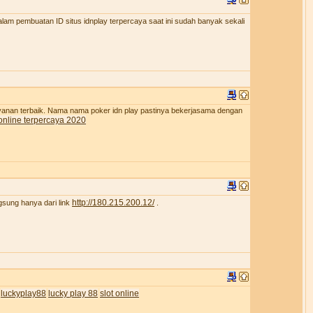
lam pembuatan ID situs idnplay terpercaya saat ini sudah banyak sekali
ayanan terbaik. Nama nama poker idn play pastinya bekerjasama dengan
online terpercaya 2020
http://180.215.200.12/
gsung hanya dari link
.
luckyplay88
lucky play 88
slot online