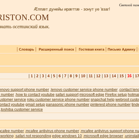
Светлой пам
Æппæт дунейы ирæттæ - зонут уе 'взаг!
IRISTON.COM
нать осетинский язык.
|
|
|
|
|
Словарь
Расширенный поиск
Гостевая книга
Письмо Админу
|
|
|
|
|
|
|
|
|
|
|
|
|
|
|
|
16
|
1
2
3
4
5
6
7
8
9
10
11
12
13
14
15
1
lenovo support phone number
lenovo customer service phone number
contact len
,
,
t number
how to contact youtube
safari support
microsoft edge
Firefox setup
hotmai
,
ustomer service
roku customer service phone number
snapchat help
webroot custo
ontact youtube
gmail setup
panasonic phone number
pinterest phone number
tind
toshiba customer service
,
cafee number
mcafee antivirus phone number
mcafee antivirus support phone n
,
,
 working
safari not responding
edge windows 10
microsoft edge browser
uninstal
,
,
,