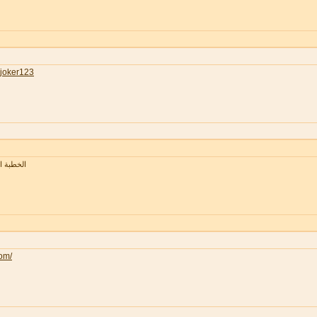
joker123
الخطبة 
com/