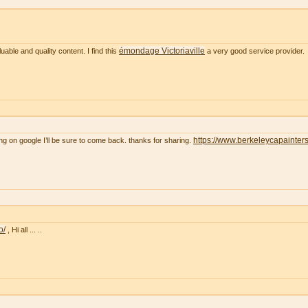
émondage Victoriaville
uable and quality content. I find this
a very good service provider.
https://www.berkeleycapainter
ng on google I’ll be sure to come back. thanks for sharing.
o/
, Hi all ... ..