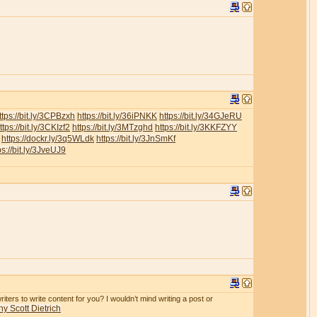
ttps://bit.ly/3CPBzxh
https://bit.ly/36iPNKK
https://bit.ly/34GJeRU
ttps://bit.ly/3CKIzf2
https://bit.ly/3MTzghd
https://bit.ly/3KKFZYY
https://dockr.ly/3q5WLdk
https://bit.ly/3JnSmKf
ps://bit.ly/3JveUJ9
iters to write content for you? I wouldn’t mind writing a post or
y Scott Dietrich