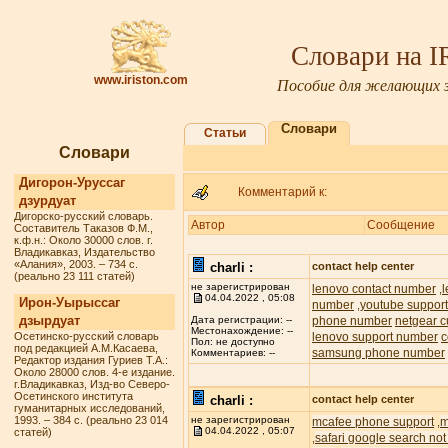
Словари на 
www.iriston.com
Пособие для желающих з
Словари
Статьи
Словари
Дигорон-Уруссаг
Комментарий к:
дзурдуат
Дигорско-русский словарь.
Автор
Сообщение
Составитель Таказов Ф.М.,
к.ф.н.: Около 30000 слов. г.
Владикавказ, Издательство
«Алания», 2003. – 734 с.
charli :
contact help center
(реально 23 111 статей)
не зарегистрирован
lenovo contact number
,
04.04.2022 , 05:08
Ирон-Уырыссаг
number
youtube suppor
,
дзырдуат
phone number
netgear c
Дата регистрации: --
Местонахождение: --
Осетинско-русский словарь
lenovo support number
c
Пол: не доступно
под редакцией А.М.Касаева,
samsung phone number
Комментариев: --
Редактор издания Гуриев Т.А.:
Около 28000 слов. 4-е издание.
г.Владикавказ, Изд-во Северо-
Осетинского института
charli :
contact help center
гуманитарных исследований,
1993. – 384 с. (реально 23 014
не зарегистрирован
mcafee phone support
m
,
04.04.2022 , 05:07
статей)
safari google search not
,