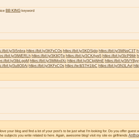
BB KING
ice
keyword
s://bit.ly/3i5nbra
https://bit.ly/3KFxCOs
https://bit.ly/3KDSjdq
https://bit.ly/3MNqC3T
h
ps://bit.ly/3tWERLh
https://bit.ly/3KIlQTp
https://bit.ly/3CKAyq5
https://bit.ly/3IcP9Mr
h
ps://bit.ly/3IbLgqM
https://bit.ly/3MModXc
https://bit.ly/3CIgWmE
https://bit.ly/3tVYByy
s://bit.ly/3u8O0Ai
https://bit.ly/3KFxCOs
https://w.tt/37H1lbC
https://bit.ly/3N3LAvl
htt
ve your blog and find a lot of your post’s to be just what I’m looking for. Do you offer guest wr
Anthon
he subjects you write related to here. Again, awesome blog! visit my site ex girlfriends