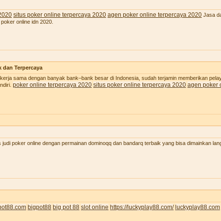
 2020
situs poker online terpercaya 2020
agen poker online terpercaya 2020
Jasa da
 poker online idn 2020.
k dan Terpercaya
 bekerja sama dengan banyak bank–bank besar di Indonesia, sudah terjamin memberikan pel
poker online terpercaya 2020
situs poker online terpercaya 2020
agen poker 
diri.
judi poker online dengan permainan dominoqq dan bandarq terbaik yang bisa dimainkan lan
pot88.com
bigpot88
big pot 88
slot online
https://luckyplay88.com/
luckyplay88.com