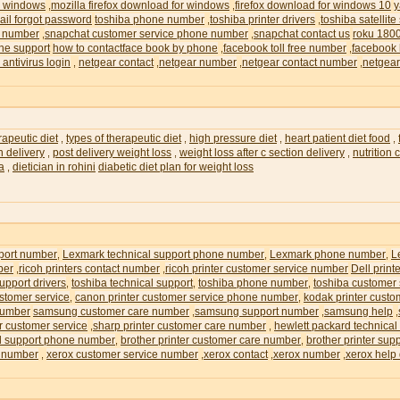
or windows
mozilla firefox download for windows
firefox download for windows 10
y
,
,
il forgot password
toshiba phone number
toshiba printer drivers
toshiba satellite
,
,
e number
snapchat customer service phone number
snapchat contact us
roku 180
,
,
ne support
how to contactface book by phone
facebook toll free number
facebook 
,
,
 antivirus login
netgear contact
netgear number
netgear contact number
netgear
,
,
,
,
rapeutic diet
types of therapeutic diet
high pressure diet
heart patient diet food
,
,
,
,
n delivery
post delivery weight loss
weight loss after c section delivery
nutrition
,
,
,
ia
dietician in rohini
diabetic diet plan for weight loss
,
pport number
Lexmark technical support phone number
Lexmark phone number
L
,
,
,
ber
ricoh printers contact number
ricoh printer customer service number
Dell prin
,
,
upport drivers
toshiba technical support
toshiba phone number
toshiba customer
,
,
,
ustomer service
canon printer customer service phone number
kodak printer custo
,
,
number
samsung customer care number
samsung support number
samsung help
,
,
,
r customer service
sharp printer customer care number
hewlett packard technical
,
,
al support phone number
brother printer customer care number
brother printer su
,
,
e number
xerox customer service number
xerox contact
xerox number
xerox help
,
,
,
,