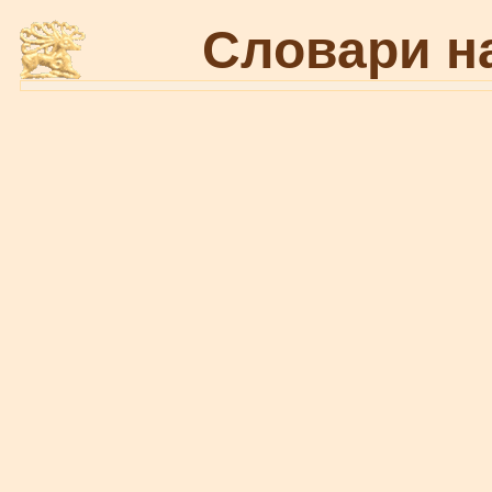
Словари н