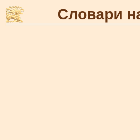
Словари н