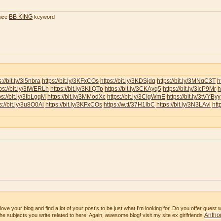
BB KING
ice
keyword
s://bit.ly/3i5nbra
https://bit.ly/3KFxCOs
https://bit.ly/3KDSjdq
https://bit.ly/3MNqC3T
h
ps://bit.ly/3tWERLh
https://bit.ly/3KIlQTp
https://bit.ly/3CKAyq5
https://bit.ly/3IcP9Mr
h
ps://bit.ly/3IbLgqM
https://bit.ly/3MModXc
https://bit.ly/3CIgWmE
https://bit.ly/3tVYByy
s://bit.ly/3u8O0Ai
https://bit.ly/3KFxCOs
https://w.tt/37H1lbC
https://bit.ly/3N3LAvl
htt
ve your blog and find a lot of your post’s to be just what I’m looking for. Do you offer guest wr
Anthon
he subjects you write related to here. Again, awesome blog! visit my site ex girlfriends