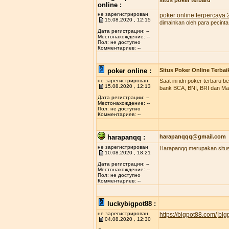
situs poker terbaru
online :
не зарегистрирован
poker online terpercaya
15.08.2020 , 12:15
dimainkan oleh para pecinta
Дата регистрации: --
Местонахождение: --
Пол: не доступно
Комментариев: --
poker online :
Situs Poker Online Terbai
не зарегистрирован
Saat ini idn poker terbaru
15.08.2020 , 12:13
bank BCA, BNI, BRI dan Man
Дата регистрации: --
Местонахождение: --
Пол: не доступно
Комментариев: --
harapanqq :
harapanqqq@gmail.com
не зарегистрирован
Harapanqq merupakan situs 
10.08.2020 , 18:21
Дата регистрации: --
Местонахождение: --
Пол: не доступно
Комментариев: --
luckybigpot88 :
не зарегистрирован
https://bigpot88.com/
big
04.08.2020 , 12:30