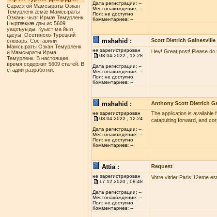
Дата регистрации: --
Сарæзтой Мамсыраты Озкан
Местонахождение: --
Темурленк æмæ Мамсыраты
Пол: не доступно
Озканы чызг Ирмæ Темурленк.
Комментариев: --
Ныртæккæ дзы ис 5609
уацхъуыды. Куыст ма йыл
цæуы. Осетинско-Турецкий
mshahid :
Scott Dietrich Gainesville
словарь. Составили
Мамсыраты Озкан Темурленк
не зарегистрирован
Hey! Great post! Please do 
и Мамсыраты Ирма
03.04.2022 , 13:28
Темурленк. В настоящее
время содержит 5609 статей. В
Дата регистрации: --
стадии разработки.
Местонахождение: --
Пол: не доступно
Комментариев: --
mshahid :
Anthony Scott Dietrich Ga
не зарегистрирован
The application is available 
03.04.2022 , 12:24
catapulting forward, and co
Дата регистрации: --
Местонахождение: --
Пол: не доступно
Комментариев: --
Attia :
Request
не зарегистрирован
Votre vitrier Paris 12eme es
17.12.2020 , 08:48
Дата регистрации: --
Местонахождение: --
Пол: не доступно
Комментариев: --