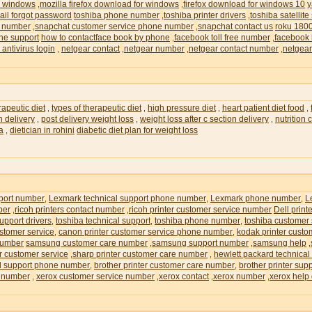
or windows
mozilla firefox download for windows
firefox download for windows 10
y
,
,
il forgot password
toshiba phone number
toshiba printer drivers
toshiba satellite
,
,
e number
snapchat customer service phone number
snapchat contact us
roku 180
,
,
ne support
how to contactface book by phone
facebook toll free number
facebook 
,
,
 antivirus login
netgear contact
netgear number
netgear contact number
netgear
,
,
,
,
rapeutic diet
types of therapeutic diet
high pressure diet
heart patient diet food
,
,
,
,
n delivery
post delivery weight loss
weight loss after c section delivery
nutrition
,
,
,
ia
dietician in rohini
diabetic diet plan for weight loss
,
pport number
Lexmark technical support phone number
Lexmark phone number
L
,
,
,
ber
ricoh printers contact number
ricoh printer customer service number
Dell prin
,
,
upport drivers
toshiba technical support
toshiba phone number
toshiba customer
,
,
,
ustomer service
canon printer customer service phone number
kodak printer custo
,
,
number
samsung customer care number
samsung support number
samsung help
,
,
,
r customer service
sharp printer customer care number
hewlett packard technical
,
,
al support phone number
brother printer customer care number
brother printer su
,
,
e number
xerox customer service number
xerox contact
xerox number
xerox help
,
,
,
,