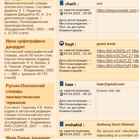
Фразеологический словарь
charli :
ccc
осетинского языка. Составил
не зарегистрирован
https://www.google.com
Дзабиты З. Т. Редактор
n
04.04.2022 , 05:06
издания Дзиццойты Ю. А.: 2-е
дополненное издание. г.
Дата регистрации: --
Цхинвал, Полиграфическое
Местонахождение: --
производственное
Пол: не доступно
объединение РЮО, 2003. – 448
Комментариев: --
с. (5 241 статя)
Ирон орфографион
huyt :
guest book
дзырдуат
не зарегистрирован
https://bit.ly/3i8SLnY
http
Осетинский орфографический
04.04.2022 , 01:45
словарь, около 58 тысяч слов.
https://bit.ly/3CGyC27
htt
Научно-популярное издание.
https://bit.ly/3JbZCZC
htt
Дата регистрации: --
Составители: Н. К. Багаев, Х.
Местонахождение: --
https://bit.ly/36mYaFj
http
А. Таказов. Издательство
Пол: не доступно
«Алания», – Владикавказ, 2002
Комментариев: --
г. — 688 с. (реально 49 770
статей)
haer :
haer@gmail.com
Русско-Осетинский
не зарегистрирован
browse this site
словарь
04.04.2022 , 00:12
лингвистических
Дата регистрации: --
терминов
Местонахождение: --
Составил: Гацалова Л.Б. Книга
Пол: не доступно
издана в авторской редакции.
Комментариев: --
Северо-Осетинский институт
гуманитарных и социальных
исследований – Владикавказ:
mshahid :
Anthony Scott Dietrich
РИО СОИГСИ, 2007. — 140 с.
(527 статей)
не зарегистрирован
My spouse and I absolutely lo
03.04.2022 , 14:53
elaborating on a number of t
Ирон-Туркаг дзырдуат