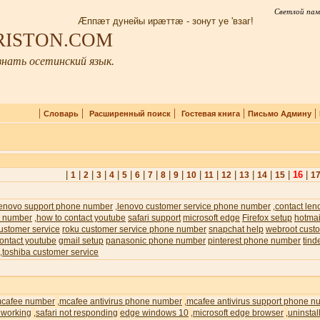
Светлой пам
Æппæт дунейы ирæттæ - зонут уе 'взаг!
IRISTON.COM
нать осетинский язык.
|
|
|
|
|
Словарь
Расширенный поиск
Гостевая книга
Письмо Админу
|
|
|
|
|
|
|
|
|
|
|
|
|
|
|
|
16
|
1
2
3
4
5
6
7
8
9
10
11
12
13
14
15
1
lenovo support phone number
lenovo customer service phone number
contact len
,
,
t number
how to contact youtube
safari support
microsoft edge
Firefox setup
hotmai
,
ustomer service
roku customer service phone number
snapchat help
webroot custo
ontact youtube
gmail setup
panasonic phone number
pinterest phone number
tind
toshiba customer service
,
cafee number
mcafee antivirus phone number
mcafee antivirus support phone n
,
,
 working
safari not responding
edge windows 10
microsoft edge browser
uninstal
,
,
,