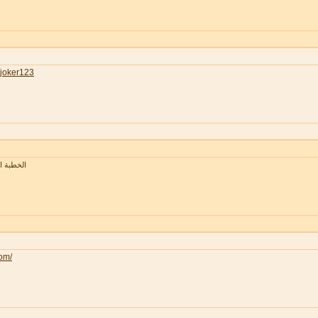
joker123
الخطبة 
com/