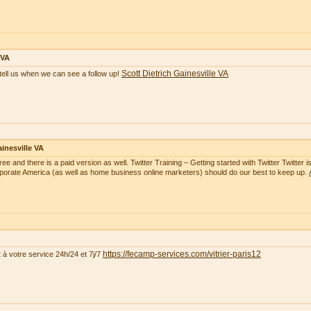
 VA
Scott Dietrich Gainesville VA
tell us when we can see a follow up!
inesville VA
free and there is a paid version as well. Twitter Training – Getting started with Twitter Twitte
rporate America (as well as home business online marketers) should do our best to keep up.
https://fecamp-services.com/vitrier-paris12
t à votre service 24h/24 et 7j/7