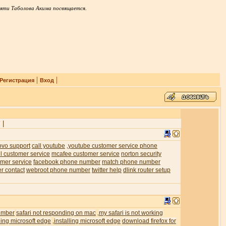
яти Таболова Акима посвящается.
|
|
Регистрация
Вход
|
7
ovo support
call youtube
youtube customer service phone
,
l customer service
mcafee customer service
norton security
mer service
facebook phone number
match phone number
er contact
webroot phone number
twitter help
dlink router setup
umber
safari not responding on mac
my safari is not working
,
ling microsoft edge
installing microsoft edge
download firefox for
,