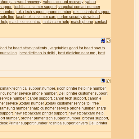
ahoo password recovery
yahoo account recovery
yahoo
,
,
 support
toshiba customer support
snapchat contact number
,
0 number
roku tech support phone number
roku technical support
,
,
help line
facebook customer care
norton security download
,
 help
match.com contact
match.com help
match phone
contact
,
,
,
food for heart attack patients
vegetables good for heart
how to
,
 counseling
best dietician in delhi
best dietician near me
best
,
,
,
exmark technical support number
ricoh printer helpline number
,
ter customer service phone number
Dell printer customer support
,
 service number
canon support, canon tech support
canon e
,
,
mer service
kodak number
kodak customer service toll free
,
,
samsung number
sharp customer service phone number
sharp
,
 support
hewlett packard printer support
hewlett packard help
,
,
,
pport number
brother printer tech support number
brother support
,
,
,
 desk
Printer support number
toshiba support drivers
Dell printer
,