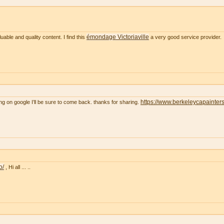
émondage Victoriaville
uable and quality content. I find this
a very good service provider.
https://www.berkeleycapainter
ng on google I’ll be sure to come back. thanks for sharing.
o/
, Hi all ... ..