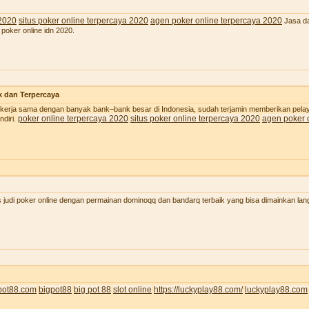
 2020
situs poker online terpercaya 2020
agen poker online terpercaya 2020
Jasa da
 poker online idn 2020.
k dan Terpercaya
 bekerja sama dengan banyak bank–bank besar di Indonesia, sudah terjamin memberikan pel
poker online terpercaya 2020
situs poker online terpercaya 2020
agen poker 
diri.
judi poker online dengan permainan dominoqq dan bandarq terbaik yang bisa dimainkan lan
pot88.com
bigpot88
big pot 88
slot online
https://luckyplay88.com/
luckyplay88.com