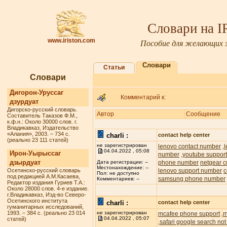
Словари на 
www.iriston.com
Пособие для желающих з
Словари
Статьи
Словари
Дигорон-Уруссаг
Комментарий к:
дзурдуат
Дигорско-русский словарь.
Автор
Сообщение
Составитель Таказов Ф.М.,
к.ф.н.: Около 30000 слов. г.
Владикавказ, Издательство
«Алания», 2003. – 734 с.
charli :
contact help center
(реально 23 111 статей)
не зарегистрирован
lenovo contact number
,
04.04.2022 , 05:08
Ирон-Уырыссаг
number
youtube suppor
,
дзырдуат
phone number
netgear c
Дата регистрации: --
Местонахождение: --
Осетинско-русский словарь
lenovo support number
c
Пол: не доступно
под редакцией А.М.Касаева,
samsung phone number
Комментариев: --
Редактор издания Гуриев Т.А.:
Около 28000 слов. 4-е издание.
г.Владикавказ, Изд-во Северо-
Осетинского института
charli :
contact help center
гуманитарных исследований,
1993. – 384 с. (реально 23 014
не зарегистрирован
mcafee phone support
m
,
04.04.2022 , 05:07
статей)
safari google search not
,