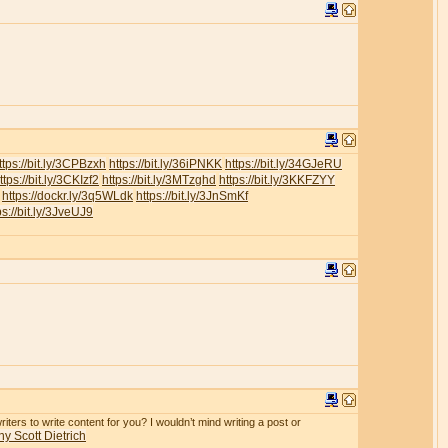
ttps://bit.ly/3CPBzxh
https://bit.ly/36iPNKK
https://bit.ly/34GJeRU
ttps://bit.ly/3CKIzf2
https://bit.ly/3MTzghd
https://bit.ly/3KKFZYY
https://dockr.ly/3q5WLdk
https://bit.ly/3JnSmKf
ps://bit.ly/3JveUJ9
iters to write content for you? I wouldn’t mind writing a post or
y Scott Dietrich