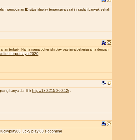
lam pembuatan ID situs idnplay terpercaya saat ini sudah banyak sekali
ayanan terbaik. Nama nama poker idn play pastinya bekerjasama dengan
online terpercaya 2020
http://180.215.200.12/
gsung hanya dari link
.
luckyplay88
lucky play 88
slot online