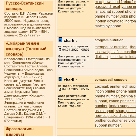
mac
download firefox f
Дата регистрации: --
,
Русско-Осетинский
Местонахождение: --
password reset
yahoo ma
,
словарь
Пол: не доступно
snapchat support phon
,
Комментариев: --
Составил В.И. Абаев. Редактор
phone number
roku pho
,
издания М.И. Исаев: Около
25000 слов. Издание второе,
norton download
norton
,
,
исправленное и дополненное.
match by phone
г. Москва, Изд-во «Советская
энциклопедия», 1970. – 584 с.
(реально 25 227 статьи)
charli :
arogyam nutrition
Æмбарынгæнæн
не зарегистрирован
therapeutic nutrition
the
,
дзырдуат (Толковый
04.04.2022 , 05:07
lose weight after c sectio
словарь)
dietitian
dietician in ind
Дата регистрации: --
,
Использованы материалы из
Местонахождение: --
книг: Осетинские обычаи.
Пол: не доступно
Составитель Гастан Агнаев.
Комментариев: --
Рецензенты Камал Ходов, Геор
Чеджемты. – Владикавказ,
«Урсдон», 1999 – 172 с.;
charli :
contact call support
Ирон æгъдæуттæ. Чиныг
сарæзта Агънаты Гæстæн.
не зарегистрирован
Lexmark printer tech su
Рецензенттæ Ходы Камал
04.04.2022 , 05:07
ricoh printer phone num
,
æмæ Чеджемты Геор. –
Дзæуджыхъæу, «Урсдон»,
phone number
toshiba s
Дата регистрации: --
,
1999 – 176 с.;
Местонахождение: --
support
canon printer c
,
Этнография и мифология
Пол: не доступно
number
kodak support 
,
Комментариев: --
осетин. Краткий словарь.
Составили Дзадзиев А.Б.,
usa support
sharp printe
,
Дзуцев Х.В., Караев С.М. –
hewlett packard technic
Владикавказ, 1994 – 284 с. ( 1
brother customer servic
072 статьи)
support number
,
Фразеологион
дзырдуат