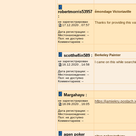
robertmorris53957
émondage Victoriaville
:
не зарегистрирован
Thanks for providing this val
17.12.2020 , 07:57
Дата регистрации: --
Местонахождение: --
Пол: не доступно
Комментариев: --
scottheflin589 :
Berkeley Painter
не зарегистрирован
I came on this while searchi
16.12.2020 , 14:58
Дата регистрации: --
Местонахождение: --
Пол: не доступно
Комментариев: --
Margahayu :
не зарегистрирован
https://jamiekru.postach.i
18.09.2020 , 16:05
Дата регистрации: --
Местонахождение: --
Пол: не доступно
Комментариев: --
agen poker