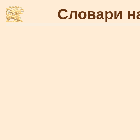
Словари н