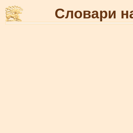
Словари н