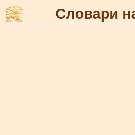
Словари н