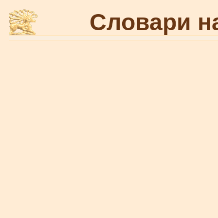
Словари н