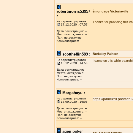
robertmorris53957
émondage Victoriaville
:
не зарегистрирован
Thanks for providing this val
17.12.2020 , 07:57
Дата регистрации: --
Местонахождение: --
Пол: не доступно
Комментариев: --
scottheflin589 :
Berkeley Painter
не зарегистрирован
I came on this while searchi
16.12.2020 , 14:58
Дата регистрации: --
Местонахождение: --
Пол: не доступно
Комментариев: --
Margahayu :
не зарегистрирован
https://jamiekru.postach.i
18.09.2020 , 16:05
Дата регистрации: --
Местонахождение: --
Пол: не доступно
Комментариев: --
agen poker