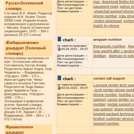
mac
download firefox f
Дата регистрации: --
,
Русско-Осетинский
Местонахождение: --
password reset
yahoo ma
,
словарь
Пол: не доступно
snapchat support phon
,
Комментариев: --
Составил В.И. Абаев. Редактор
phone number
roku pho
,
издания М.И. Исаев: Около
25000 слов. Издание второе,
norton download
norton
,
,
исправленное и дополненное.
match by phone
г. Москва, Изд-во «Советская
энциклопедия», 1970. – 584 с.
(реально 25 227 статьи)
charli :
arogyam nutrition
Æмбарынгæнæн
не зарегистрирован
therapeutic nutrition
the
,
дзырдуат (Толковый
04.04.2022 , 05:07
lose weight after c sectio
словарь)
dietitian
dietician in ind
Дата регистрации: --
,
Использованы материалы из
Местонахождение: --
книг: Осетинские обычаи.
Пол: не доступно
Составитель Гастан Агнаев.
Комментариев: --
Рецензенты Камал Ходов, Геор
Чеджемты. – Владикавказ,
«Урсдон», 1999 – 172 с.;
charli :
contact call support
Ирон æгъдæуттæ. Чиныг
сарæзта Агънаты Гæстæн.
не зарегистрирован
Lexmark printer tech su
Рецензенттæ Ходы Камал
04.04.2022 , 05:07
ricoh printer phone num
,
æмæ Чеджемты Геор. –
Дзæуджыхъæу, «Урсдон»,
phone number
toshiba s
Дата регистрации: --
,
1999 – 176 с.;
Местонахождение: --
support
canon printer c
,
Этнография и мифология
Пол: не доступно
number
kodak support 
,
Комментариев: --
осетин. Краткий словарь.
Составили Дзадзиев А.Б.,
usa support
sharp printe
,
Дзуцев Х.В., Караев С.М. –
hewlett packard technic
Владикавказ, 1994 – 284 с. ( 1
brother customer servic
072 статьи)
support number
,
Фразеологион
дзырдуат