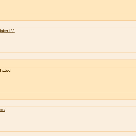
joker123
الخطبة 
com/