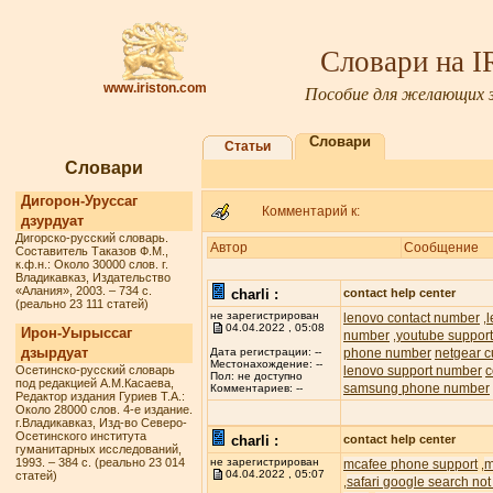
Словари на 
www.iriston.com
Пособие для желающих з
Словари
Статьи
Словари
Дигорон-Уруссаг
Комментарий к:
дзурдуат
Дигорско-русский словарь.
Автор
Сообщение
Составитель Таказов Ф.М.,
к.ф.н.: Около 30000 слов. г.
Владикавказ, Издательство
«Алания», 2003. – 734 с.
charli :
contact help center
(реально 23 111 статей)
не зарегистрирован
lenovo contact number
,
04.04.2022 , 05:08
Ирон-Уырыссаг
number
youtube suppor
,
дзырдуат
phone number
netgear c
Дата регистрации: --
Местонахождение: --
Осетинско-русский словарь
lenovo support number
c
Пол: не доступно
под редакцией А.М.Касаева,
samsung phone number
Комментариев: --
Редактор издания Гуриев Т.А.:
Около 28000 слов. 4-е издание.
г.Владикавказ, Изд-во Северо-
Осетинского института
charli :
contact help center
гуманитарных исследований,
1993. – 384 с. (реально 23 014
не зарегистрирован
mcafee phone support
m
,
04.04.2022 , 05:07
статей)
safari google search not
,