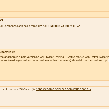
 VA
Scott Dietrich Gainesville VA
tell us when we can see a follow up!
inesville VA
free and there is a paid version as well. Twitter Training – Getting started with Twitter Twitte
rporate America (as well as home business online marketers) should do our best to keep up.
https://fecamp-services.com/vitrier-paris12
t à votre service 24h/24 et 7j/7