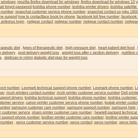
or windows
mozilla firefox download for windows
firefox download for windows 10
y
,
,
il forgot password
toshiba phone number
toshiba printer drivers
toshiba satellite
,
,
e number
snapchat customer service phone number
snapchat contact us
roku 180
,
,
ne support
how to contactface book by phone
facebook toll free number
facebook 
,
,
 antivirus login
netgear contact
netgear number
netgear contact number
netgear
,
,
,
,
rapeutic diet
types of therapeutic diet
high pressure diet
heart patient diet food
,
,
,
,
n delivery
post delivery weight loss
weight loss after c section delivery
nutrition
,
,
,
ia
dietician in rohini
diabetic diet plan for weight loss
,
pport number
Lexmark technical support phone number
Lexmark phone number
L
,
,
,
ber
ricoh printers contact number
ricoh printer customer service number
Dell prin
,
,
upport drivers
toshiba technical support
toshiba phone number
toshiba customer
,
,
,
ustomer service
canon printer customer service phone number
kodak printer custo
,
,
number
samsung customer care number
samsung support number
samsung help
,
,
,
r customer service
sharp printer customer care number
hewlett packard technical
,
,
al support phone number
brother printer customer care number
brother printer su
,
,
e number
xerox customer service number
xerox contact
xerox number
xerox help
,
,
,
,