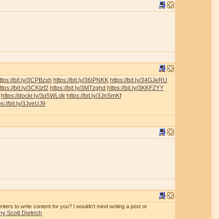
ttps://bit.ly/3CPBzxh
https://bit.ly/36iPNKK
https://bit.ly/34GJeRU
ttps://bit.ly/3CKIzf2
https://bit.ly/3MTzghd
https://bit.ly/3KKFZYY
https://dockr.ly/3q5WLdk
https://bit.ly/3JnSmKf
ps://bit.ly/3JveUJ9
iters to write content for you? I wouldn’t mind writing a post or
y Scott Dietrich