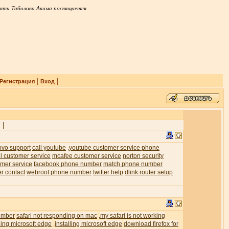
яти Таболова Акима посвящается.
|
|
Регистрация
Вход
|
7
ovo support
call youtube
youtube customer service phone
,
l customer service
mcafee customer service
norton security
mer service
facebook phone number
match phone number
er contact
webroot phone number
twitter help
dlink router setup
umber
safari not responding on mac
my safari is not working
,
ling microsoft edge
installing microsoft edge
download firefox for
,