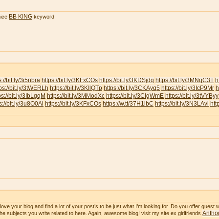
BB KING
ice
keyword
s://bit.ly/3i5nbra
https://bit.ly/3KFxCOs
https://bit.ly/3KDSjdq
https://bit.ly/3MNqC3T
h
ps://bit.ly/3tWERLh
https://bit.ly/3KIlQTp
https://bit.ly/3CKAyq5
https://bit.ly/3IcP9Mr
h
ps://bit.ly/3IbLgqM
https://bit.ly/3MModXc
https://bit.ly/3CIgWmE
https://bit.ly/3tVYByy
s://bit.ly/3u8O0Ai
https://bit.ly/3KFxCOs
https://w.tt/37H1lbC
https://bit.ly/3N3LAvl
htt
ve your blog and find a lot of your post’s to be just what I’m looking for. Do you offer guest wr
Anthon
he subjects you write related to here. Again, awesome blog! visit my site ex girlfriends