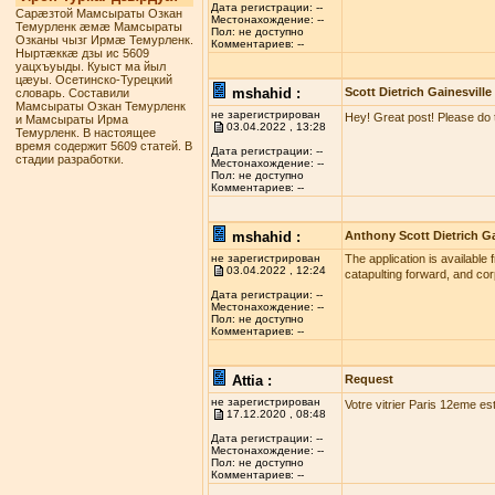
Дата регистрации: --
Сарæзтой Мамсыраты Озкан
Местонахождение: --
Темурленк æмæ Мамсыраты
Пол: не доступно
Озканы чызг Ирмæ Темурленк.
Комментариев: --
Ныртæккæ дзы ис 5609
уацхъуыды. Куыст ма йыл
цæуы. Осетинско-Турецкий
mshahid :
Scott Dietrich Gainesville
словарь. Составили
Мамсыраты Озкан Темурленк
не зарегистрирован
Hey! Great post! Please do 
и Мамсыраты Ирма
03.04.2022 , 13:28
Темурленк. В настоящее
время содержит 5609 статей. В
Дата регистрации: --
стадии разработки.
Местонахождение: --
Пол: не доступно
Комментариев: --
mshahid :
Anthony Scott Dietrich Ga
не зарегистрирован
The application is available 
03.04.2022 , 12:24
catapulting forward, and co
Дата регистрации: --
Местонахождение: --
Пол: не доступно
Комментариев: --
Attia :
Request
не зарегистрирован
Votre vitrier Paris 12eme es
17.12.2020 , 08:48
Дата регистрации: --
Местонахождение: --
Пол: не доступно
Комментариев: --