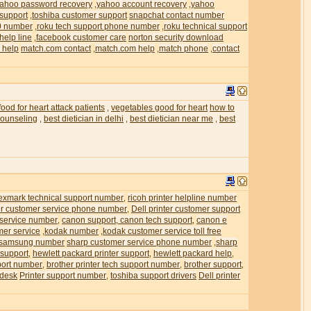
ahoo password recovery
yahoo account recovery
yahoo
,
,
 support
toshiba customer support
snapchat contact number
,
0 number
roku tech support phone number
roku technical support
,
,
help line
facebook customer care
norton security download
,
 help
match.com contact
match.com help
match phone
contact
,
,
,
food for heart attack patients
vegetables good for heart
how to
,
 counseling
best dietician in delhi
best dietician near me
best
,
,
,
exmark technical support number
ricoh printer helpline number
,
ter customer service phone number
Dell printer customer support
,
 service number
canon support, canon tech support
canon e
,
,
mer service
kodak number
kodak customer service toll free
,
,
samsung number
sharp customer service phone number
sharp
,
 support
hewlett packard printer support
hewlett packard help
,
,
,
pport number
brother printer tech support number
brother support
,
,
,
 desk
Printer support number
toshiba support drivers
Dell printer
,