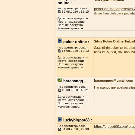
situs poker terbaru
online :
не зарегистрирован
poker online terpercaya
15.08.2020 , 12:15
dimainkan oleh para pecinta
Дата регистрации: --
Местонахождение: --
Пол: не доступно
Комментариев: --
poker online :
Situs Poker Online Terbai
не зарегистрирован
Saat ini idn poker terbaru
15.08.2020 , 12:13
bank BCA, BNI, BRI dan Man
Дата регистрации: --
Местонахождение: --
Пол: не доступно
Комментариев: --
harapanqq :
harapanqqq@gmail.com
не зарегистрирован
Harapanqq merupakan situs 
10.08.2020 , 18:21
Дата регистрации: --
Местонахождение: --
Пол: не доступно
Комментариев: --
luckybigpot88 :
не зарегистрирован
https://bigpot88.com/
big
04.08.2020 , 12:30