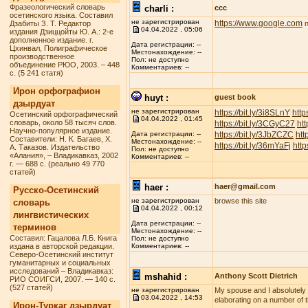
Фразеологический словарь
charli :
ccc
осетинского языка. Составил
не зарегистрирован
https://www.google.com
Дзабиты З. Т. Редактор
n
04.04.2022 , 05:06
издания Дзиццойты Ю. А.: 2-е
дополненное издание. г.
Дата регистрации: --
Цхинвал, Полиграфическое
Местонахождение: --
производственное
Пол: не доступно
объединение РЮО, 2003. – 448
Комментариев: --
с. (5 241 статя)
Ирон орфографион
huyt :
guest book
дзырдуат
не зарегистрирован
https://bit.ly/3i8SLnY
http
Осетинский орфографический
04.04.2022 , 01:45
словарь, около 58 тысяч слов.
https://bit.ly/3CGyC27
htt
Научно-популярное издание.
https://bit.ly/3JbZCZC
htt
Дата регистрации: --
Составители: Н. К. Багаев, Х.
Местонахождение: --
https://bit.ly/36mYaFj
http
А. Таказов. Издательство
Пол: не доступно
«Алания», – Владикавказ, 2002
Комментариев: --
г. — 688 с. (реально 49 770
статей)
haer :
haer@gmail.com
Русско-Осетинский
не зарегистрирован
browse this site
словарь
04.04.2022 , 00:12
лингвистических
Дата регистрации: --
терминов
Местонахождение: --
Составил: Гацалова Л.Б. Книга
Пол: не доступно
издана в авторской редакции.
Комментариев: --
Северо-Осетинский институт
гуманитарных и социальных
исследований – Владикавказ:
mshahid :
Anthony Scott Dietrich
РИО СОИГСИ, 2007. — 140 с.
(527 статей)
не зарегистрирован
My spouse and I absolutely lo
03.04.2022 , 14:53
elaborating on a number of t
Ирон-Туркаг дзырдуат