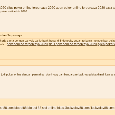
 2020
situs poker online terpercaya 2020
agen poker online terpercaya 2020
Jasa da
 poker online idn 2020.
k dan Terpercaya
 bekerja sama dengan banyak bank–bank besar di Indonesia, sudah terjamin memberikan pel
poker online terpercaya 2020
situs poker online terpercaya 2020
agen poker 
diri.
judi poker online dengan permainan dominoqq dan bandarq terbaik yang bisa dimainkan lan
pot88.com
bigpot88
big pot 88
slot online
https://luckyplay88.com/
luckyplay88.com