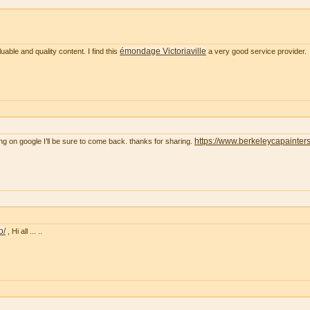
émondage Victoriaville
uable and quality content. I find this
a very good service provider.
https://www.berkeleycapainter
ng on google I’ll be sure to come back. thanks for sharing.
o/
, Hi all ... ..