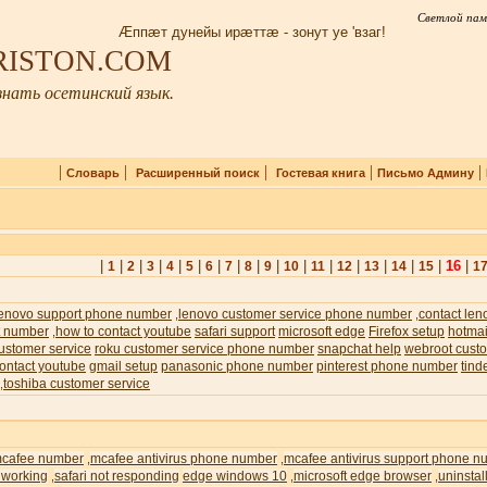
Светлой пам
Æппæт дунейы ирæттæ - зонут уе 'взаг!
IRISTON.COM
нать осетинский язык.
|
|
|
|
|
Словарь
Расширенный поиск
Гостевая книга
Письмо Админу
|
|
|
|
|
|
|
|
|
|
|
|
|
|
|
|
16
|
1
2
3
4
5
6
7
8
9
10
11
12
13
14
15
1
lenovo support phone number
lenovo customer service phone number
contact len
,
,
t number
how to contact youtube
safari support
microsoft edge
Firefox setup
hotmai
,
ustomer service
roku customer service phone number
snapchat help
webroot custo
ontact youtube
gmail setup
panasonic phone number
pinterest phone number
tind
toshiba customer service
,
cafee number
mcafee antivirus phone number
mcafee antivirus support phone n
,
,
 working
safari not responding
edge windows 10
microsoft edge browser
uninstal
,
,
,