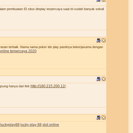
lam pembuatan ID situs idnplay terpercaya saat ini sudah banyak sekali
ayanan terbaik. Nama nama poker idn play pastinya bekerjasama dengan
online terpercaya 2020
http://180.215.200.12/
gsung hanya dari link
.
luckyplay88
lucky play 88
slot online